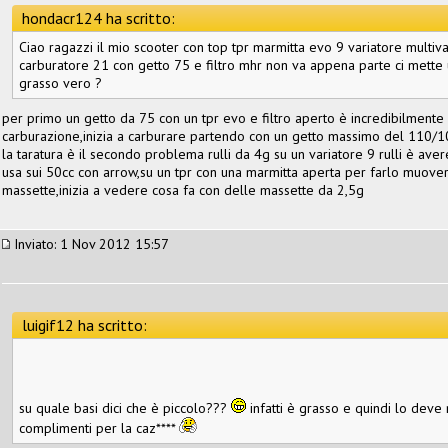
hondacr124 ha scritto:
Ciao ragazzi il mio scooter con top tpr marmitta evo 9 variatore multiva
carburatore 21 con getto 75 e filtro mhr non va appena parte ci mette 
grasso vero ?
per primo un getto da 75 con un tpr evo e filtro aperto è incredibilmente
carburazione,inizia a carburare partendo con un getto massimo del 110/
la taratura è il secondo problema rulli da 4g su un variatore 9 rulli è ave
usa sui 50cc con arrow,su un tpr con una marmitta aperta per farlo muover
massette,inizia a vedere cosa fa con delle massette da 2,5g
Inviato: 1 Nov 2012 15:57
luigif12 ha scritto:
su quale basi dici che è piccolo???
infatti è grasso e quindi lo deve
complimenti per la caz****