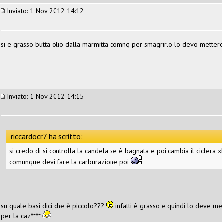
Inviato: 1 Nov 2012 14:12
si e grasso butta olio dalla marmitta comnq per smagrirlo lo devo mettere
Inviato: 1 Nov 2012 14:15
riccardocr7 ha scritto:
si credo di si controlla la candela se è bagnata e poi cambia il ciclera x
comunque devi fare la carburazione poi
su quale basi dici che è piccolo???
infatti è grasso e quindi lo deve m
per la caz****