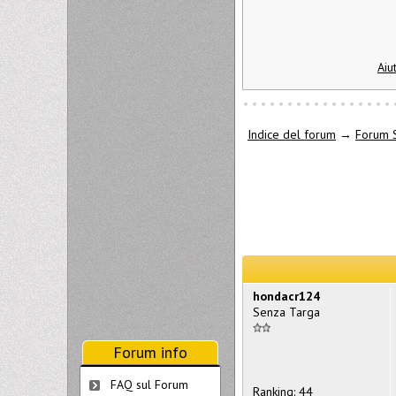
Aiu
Indice del forum
→
Forum 
hondacr124
Senza Targa
Forum info
FAQ sul Forum
Ranking: 44