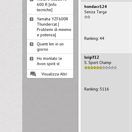
600 R [info
hondacr124
tecniche]
Senza Targa
Yamaha YZF600R
Thundercat [
Problemi di minimo
e potenza]
Ranking: 44
Quanti km in un
giorno
luigif12
Ho montato le
S. Sport Champ
Avon spirit st
Visualizza Altri
Ranking: 5116