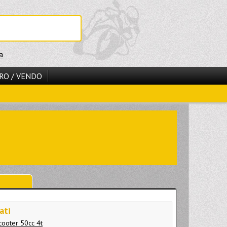
a
RO / VENDO
ati
cooter 50cc 4t