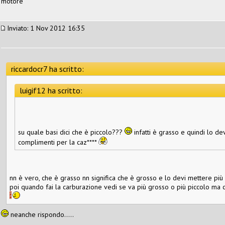
motore
Inviato: 1 Nov 2012 16:35
riccardocr7 ha scritto:
luigif12 ha scritto:
su quale basi dici che è piccolo???
infatti è grasso e quindi lo d
complimenti per la caz****
nn è vero, che è grasso nn significa che è grosso e lo devi mettere più
poi quando fai la carburazione vedi se va più grosso o più piccolo ma 
neanche rispondo.....