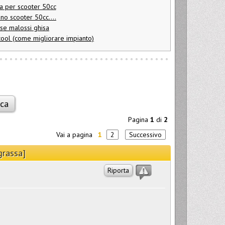
a per scooter 50cc
uno scooter 50cc....
ase malossi ghisa
cool (come migliorare impianto)
Pagina
1
di
2
Vai a pagina
1
2
Successivo
grassa]
Riporta