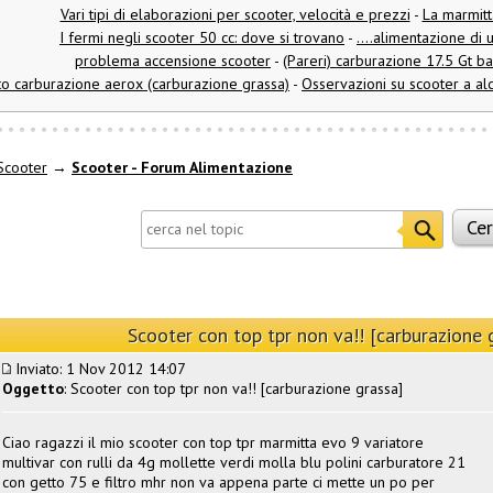
Vari tipi di elaborazioni per scooter, velocità e prezzi
-
La marmitt
I fermi negli scooter 50 cc: dove si trovano
-
....alimentazione di 
problema accensione scooter
-
(Pareri) carburazione 17.5 Gt b
to carburazione aerox (carburazione grassa)
-
Osservazioni su scooter a al
Scooter
→
Scooter - Forum Alimentazione
Scooter con top tpr non va!! [carburazione 
Inviato: 1 Nov 2012 14:07
Oggetto
: Scooter con top tpr non va!! [carburazione grassa]
Ciao ragazzi il mio scooter con top tpr marmitta evo 9 variatore
multivar con rulli da 4g mollette verdi molla blu polini carburatore 21
con getto 75 e filtro mhr non va appena parte ci mette un po per