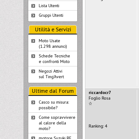
Lista Utenti
Gruppi Utenti
Utilità e Servizi
Moto Usate
(1.298 annunci)
Schede Tecniche
e confronti Moto
Negozi Attivi
sul Ting'Avert
Ultime dal Forum
riccardocr7
Foglio Rosa
Casco su misura:
possibile?
Come sopravvivere
al calore della
Ranking: 4
moto?
motore Suzuki RF