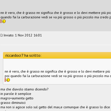
nn è vero, che è grasso nn significa che è grosso e lo devi mettere più pi
quando fai la carburazione vedi se va più grosso o più piccolo ma credo p
Inviato: 1 Nov 2012 16:01
riccardocr7 ha scritto:
nn è vero, che è grasso nn significa che è grosso e lo devi mettere più
poi quando fai la carburazione vedi se va più grosso o più piccolo ma 
ma che diavolo stiamo dicendo?
in parole è semplice
magro=aumenta getto
grasso diminuisci
ma non si agisce solo sul getto del max,e comunque che è grasso lo dice