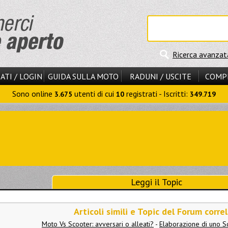
Ricerca avanzat
ATI / LOGIN
GUIDA SULLA MOTO
RADUNI / USCITE
COMP
Sono online
utenti di cui
registrati - Iscritti:
3.675
10
349.719
Leggi il Topic
Articoli simili e Topic del Forum correl
Moto Vs Scooter: avversari o alleati?
-
Elaborazione di uno S