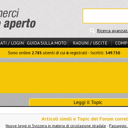
Ricerca avanzat
ATI / LOGIN
GUIDA SULLA MOTO
RADUNI / USCITE
COMP
Sono online
utenti di cui
registrati - Iscritti:
2.783
6
349.730
Leggi il Topic
Articoli simili e Topic del Forum correl
Nuove leggi in Svizzera in materia di circolazione stradale
-
Passaggio 