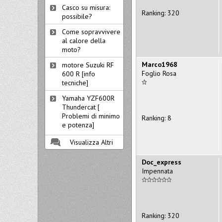
Casco su misura:
Ranking: 320
possibile?
Come sopravvivere
al calore della
moto?
Marco1968
motore Suzuki RF
Foglio Rosa
600 R [info
tecniche]
Yamaha YZF600R
Thundercat [
Problemi di minimo
Ranking: 8
e potenza]
Visualizza Altri
Doc_express
Impennata
Ranking: 320