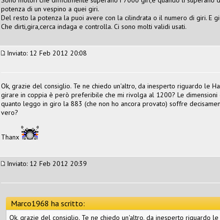
potenza di un vespino a quei giri.
Del resto la potenza la puoi avere con la cilindrata o il numero di giri. E g
Che dirti,gira,cerca indaga e controlla. Ci sono molti validi usati.
Inviato: 12 Feb 2012 20:08
Ok, grazie del consiglio. Te ne chiedo un'altro, da inesperto riguardo le Har
girare in coppia è però preferibile che mi rivolga al 1200? Le dimension
quanto leggo in giro la 883 (che non ho ancora provato) soffre decisament
vero?
Thanx
Inviato: 12 Feb 2012 20:39
Marco1968 ha scritto:
Ok, grazie del consiglio. Te ne chiedo un'altro, da inesperto riguardo le 