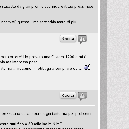
 staccate da gran premio,sverniciare il tuo prossimo,e
iservati) questa....ma costicchia tanto di più
Riporta
to per correre! Ho provato una Custom 1200 e mi è
uoia ma interessa poco.
ssato ma ... nessuno mi obbliga a comprare da lui
Riporta
 pezzettino da cambiare,ogni tanto ma per problemi
mente tutti fino a 80 mila km MINIMO!
da originali o leggermente elaborati hanno meno