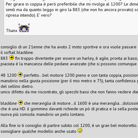
Per girare in coppia è però preferibile che mi rivolga al 1200? Le di
simili ma da quanto leggo in giro la 883 (che non ho ancora provato) 
ripresa intendo). E' vero?
Thanx
consiglio di un 21enne che ha avuto 2 moto sportive e ora vuole passare all
il softail blackline.
883
fin troppo divertente per essere un harley, è agile, pronta ai bassi
piaciuta è la mancanza delle pedane avanzate (che si possono comunque 
48 1200
perfetto...bel motore 1200 pieno e con tanta coppia, posizio
manubrio nella giusta posizione (per il mio metro e 75), tanta confidenza
del sellino dietro.
unico difetto da me riscontrato, gli specchi bassi che non fanno vedere die
blackline
che meraviglia di motore...il 1600 è una meraviglia...dolcissim
che è una HD. il gommino davanti richiede un pò di pratica e la sella post
nuova più comoda. manubrio un pelo lontano.
Alla fine io ti consiglio di partire subito col 1200, è un gran bel motoretto.
consigliare qualche modello anche usato