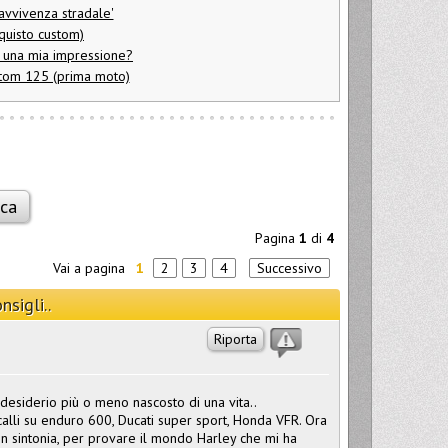
ravvivenza stradale'
cquisto custom)
è una mia impressione?
stom 125 (prima moto)
Pagina
1
di
4
Vai a pagina
1
2
3
4
Successivo
sigli..
Riporta
desiderio più o meno nascosto di una vita..
alli su enduro 600, Ducati super sport, Honda VFR. Ora
n sintonia, per provare il mondo Harley che mi ha