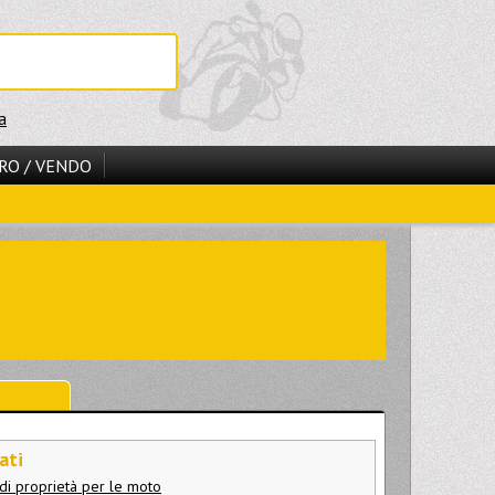
a
RO / VENDO
ati
di proprietà per le moto