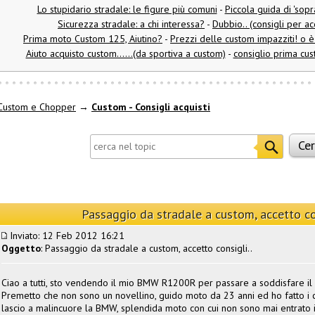
Lo stupidario stradale: le figure più comuni
-
Piccola guida di 'sop
Sicurezza stradale: a chi interessa?
-
Dubbio.. (consigli per a
Prima moto Custom 125, Aiutino?
-
Prezzi delle custom impazziti! o 
Aiuto acquisto custom......(da sportiva a custom)
-
consiglio prima cu
Custom e Chopper
→
Custom - Consigli acquisti
Passaggio da stradale a custom, accetto con
Inviato: 12 Feb 2012 16:21
Oggetto
: Passaggio da stradale a custom, accetto consigli..
Ciao a tutti, sto vendendo il mio BMW R1200R per passare a soddisfare il 
Premetto che non sono un novellino, guido moto da 23 anni ed ho fatto i c
lascio a malincuore la BMW, splendida moto con cui non sono mai entrato i