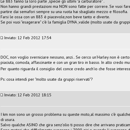
Le 883 fanno la loro parte ,specie gli ultimi "a carburatore" .
Non hanno grandi prestazioni ma NON sono fatte per correre. Se vuoi fare
partire dai semafori sempre su una ruota hai sbagliato mezzo e filosofia.
Farsi le ossa con un 883 è piacevole,non beve tanto e diverte.
Se poi vuoi "esagerare" c'è la famiglia DYNA ,valide (molto usate da gruppi r
Inviato: 12 Feb 2012 17:54
DOC, non voglio sverniciare nessuno, anzi.. Se cerco un'Harley non è cer
piaciuta, comoda, affascinante e con un gran tiro in basso. In alto credo m
Per quanto riguarda il consiglio del conce credo anch'io che fosse intere
Ps: cosa intendi per "molto usate da gruppi riservati"?
Inviato: 12 Feb 2012 18:15
I km non sono un grosso problema su queste moto,al massimo c'è qualche
di usura.
Salvo qualche ASINO che gira senz'olio ti posso dire che arrivano pratica
Sono motori che difficilmente superano i 7000 giri,e quando li superano 