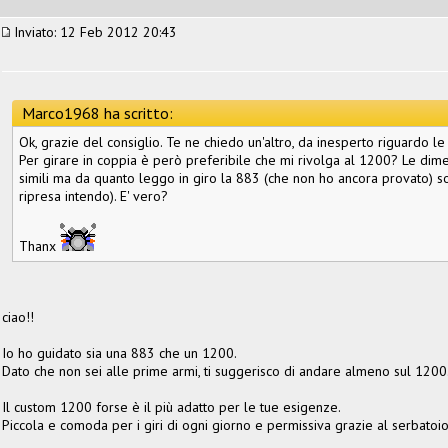
Inviato: 12 Feb 2012 20:43
Marco1968 ha scritto:
Ok, grazie del consiglio. Te ne chiedo un'altro, da inesperto riguardo le 
Per girare in coppia è però preferibile che mi rivolga al 1200? Le di
simili ma da quanto leggo in giro la 883 (che non ho ancora provato) 
ripresa intendo). E' vero?
Thanx
ciao!!
Io ho guidato sia una 883 che un 1200.
Dato che non sei alle prime armi, ti suggerisco di andare almeno sul 1200
Il custom 1200 forse è il più adatto per le tue esigenze.
Piccola e comoda per i giri di ogni giorno e permissiva grazie al serbatoio