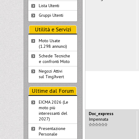
Lista Utenti
Gruppi Utenti
Utilità e Servizi
Moto Usate
(1.298 annunci)
Schede Tecniche
e confronti Moto
Negozi Attivi
sul Ting'Avert
Ultime dal Forum
EICMA 2026 (Le
moto più
interessanti del
Doc_express
2027)
Impennata
Presentazione
Personale