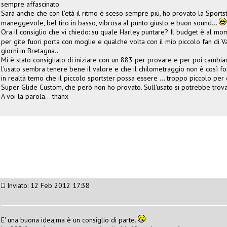
sempre affascinato.
Sarà anche che con l'età il ritmo è sceso sempre più, ho provato la Sport
maneggevole, bel tiro in basso, vibrosa al punto giusto e buon sound...
Ora il consiglio che vi chiedo: su quale Harley puntare? Il budget è al mome
per gite fuori porta con moglie e qualche volta con il mio piccolo fan di V
giorni in Bretagna..
Mi è stato consigliato di iniziare con un 883 per provare e per poi cambia
l'usato sembra tenere bene il valore e che il chilometraggio non è così 
in realtà temo che il piccolo sportster possa essere ... troppo piccolo pe
Super Glide Custom, che però non ho provato. Sull'usato si potrebbe trov
A voi la parola... thanx
Inviato: 12 Feb 2012 17:38
E' una buona idea,ma è un consiglio di parte.