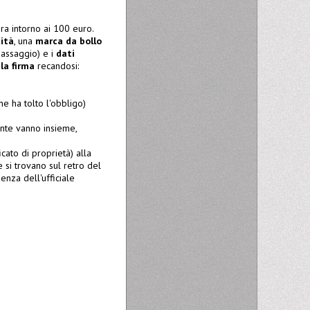
ra intorno ai 100 euro.
ità
, una
marca da bollo
passaggio) e i
dati
la firma
recandosi:
e ha tolto l'obbligo)
ente vanno insieme,
icato di proprietà) alla
e si trovano sul retro del
senza dell'ufficiale