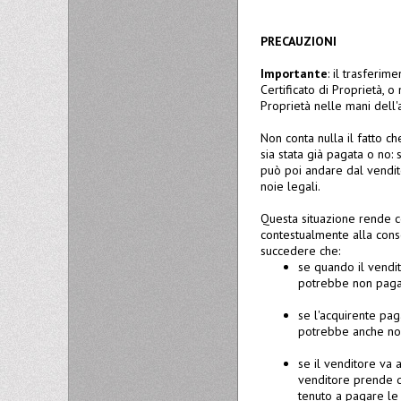
PRECAUZIONI
Importante
: il trasferi
Certificato di Proprietà, o
Proprietà nelle mani dell'
Non conta nulla il fatto c
sia stata già pagata o no: 
può poi andare dal vendit
noie legali.
Questa situazione rende c
contestualmente alla conse
succedere che:
se quando il vendit
potrebbe non pagarl
se l'acquirente pag
potrebbe anche non
se il venditore va a
venditore prende d
tenuto a pagare le 