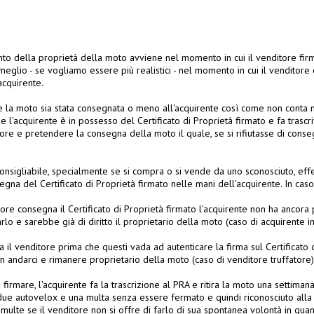
mento della proprietà della moto avviene nel momento in cui il venditore firm
 meglio - se vogliamo essere più realistici - nel momento in cui il venditore 
acquirente.
he la moto sia stata consegnata o meno all'acquirente così come non conta nu
se l'acquirente è in possesso del Certificato di Proprietà firmato e fa trascr
ore e pretendere la consegna della moto il quale, se si rifiutasse di cons
onsigliabile, specialmente se si compra o si vende da uno sconosciuto, effe
gna del Certificato di Proprietà firmato nelle mani dell'acquirente. In cas
ore consegna il Certificato di Proprietà firmato l'acquirente non ha ancora 
o e sarebbe già di diritto il proprietario della moto (caso di acquirente in
a il venditore prima che questi vada ad autenticare la firma sul Certificato d
 andarci e rimanere proprietario della moto (caso di venditore truffatore)
 firmare, l'acquirente fa la trascrizione al PRA e ritira la moto una settiman
ue autovelox e una multa senza essere fermato e quindi riconosciuto alla g
multe se il venditore non si offre di farlo di sua spontanea volontà in quan