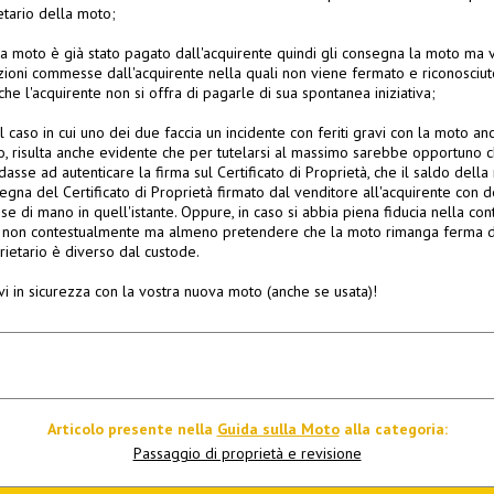
ietario della moto;
la moto è già stato pagato dall'acquirente quindi gli consegna la moto ma 
azioni commesse dall'acquirente nella quali non viene fermato e riconosciut
he l'acquirente non si offra di pagarle di sua spontanea iniziativa;
caso in cui uno dei due faccia un incidente con feriti gravi con la moto anco
 risulta anche evidente che per tutelarsi al massimo sarebbe opportuno c
andasse ad autenticare la firma sul Certificato di Proprietà, che il saldo del
egna del Certificato di Proprietà firmato dal venditore all'acquirente con
se di mano in quell'istante. Oppure, in caso si abbia piena fiducia nella con
 non contestualmente ma almeno pretendere che la moto rimanga ferma dur
prietario è diverso dal custode.
vi in sicurezza con la vostra nuova moto (anche se usata)!
Articolo presente nella
Guida sulla Moto
alla categoria:
Passaggio di proprietà e revisione