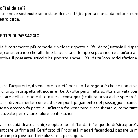
 "fai da te"?
le spese sostenute sono state di euro 14,62 per la marca da bollo + euro 7
euro circa
.
 TIPI DI PASSAGGIO
a è certamente più comodo e veloce rispetto al "fai da te", tuttavia il rispar
, considerando che alla fine la perdita di tempo si può ridurre a un'ora a f
scrive il presente articolo ha provato anche il "fai da te" con soddisfazione.
are l'acquirente, il venditore o metà per uno. La
regola
è che se non ci son
i proprietà spetta all'
acquirente
. A volte però nella scrittura privata con
tare dell'anticipo e il termine di consegna (scrittura privata che spesso è 
attuire diversamente, come ad esempio il pagamento del passaggio a caric
uesto accordo fa parte di un'intesa fra venditore e acquirente e, come tutte 
lizzato per evitare future contestazioni.
in qualità di acquirenti, se optate per il "fai-da-te" è quello di "strappare"
nticare la firma sul Certificato di Proprietà, magari facendogli pagare la m
uro in più possiate formalizzare il passaggio.