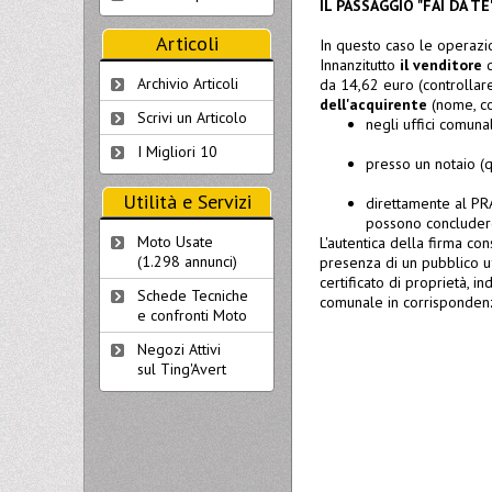
IL PASSAGGIO "FAI DA TE
Articoli
In questo caso le operazio
Innanzitutto
il venditore
d
Archivio Articoli
da 14,62 euro (controllar
dell'acquirente
(nome, co
Scrivi un Articolo
negli uffici comun
I Migliori 10
presso un notaio (
Utilità e Servizi
direttamente al PRA
possono concludere
Moto Usate
L'autentica della firma con
(1.298 annunci)
presenza di un pubblico uf
certificato di proprietà, i
Schede Tecniche
comunale in corrispondenza
e confronti Moto
Negozi Attivi
sul Ting'Avert