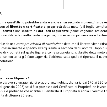
A
nte, ma quest'ultimo potrebbe andare anche in un secondo momento) si dev
 con sé
libretto
e
certificato di proprietà
della moto (o il foglio comple
'identità
non scaduto e i
dati dell'acquirente
(nome, cognome, residenza
o di vendita si fa direttamente in agenzia, non essendo più necessaria l'autent
rilascia una
carta provvisoria di circolazione
dato che il libretto viene riti
ccessivamente o spedito all'acquirente, a seconda degli accordi. Dopo qu
to di Proprietà sul quale figurerà come proprietario, il libretto della moto 
; se non lo ha già fatto l'agenzia, l'etichetta sulla quale è riportato il nuo
rcolazione.
...
o presso l'Agenzia?
to attraverso un'agenzia di pratiche automobilistiche varia dai 170 ai 220 
l gennaio 2008) se si è in possesso del Certificato di Proprietà, se invece s
93 è probabile che anziché il Certificato di Proprietà si abbia il vecchio 
ta di ulteriori 20 euro.