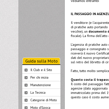
vediamoli entrambi
IL PASSAGGIO IN AGENZI
Il venditore (e l'acquire
di pratiche auto portando
vecchie), un
documento d
fiscale). La firma dell'att
L'agenzia di pratiche auto 
passaggio e consegnato su
riceverà il nuovo Certifica
dati del nuovo proprietario
Guida sulla Moto
sul retro del libretto di ci
Il Club e il Sito
Fatto, tutto molto semplice
Per chi inizia
Quanto costa il trapass
Il costo del passaggio fat
Manutenzione
agenzie (dato aggiornato a
La Tecnica
immatricolato prima del 19
questo caso il costo aumen
Categorie di Moto
Moto d'Epoca