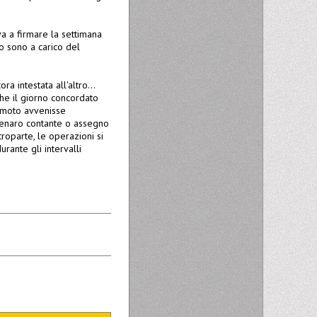
va a firmare la settimana
o sono a carico del
ra intestata all'altro...
he il giorno concordato
la moto avvenisse
 denaro contante o assegno
troparte, le operazioni si
ante gli intervalli