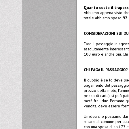
Quanto costa il trapasso
Abbiamo appena visto che 
totale abbiamo speso
92 
CONSIDERAZIONI SUI DUE
Fare il passaggio in agenzi
assolutamente interessante
100 euro e anche più. Chi 
CHI PAGA IL PASSAGGIO?
Il dubbio è se lo deve pag
pagamento del passaggio d
prezzo della moto, l'ammon
pezzo di carta), si può p
metà fra i due. Pertanto q
vendita, deve essere forma
Un'idea che possiamo darvi 
recarsi al comune per aute
con una spesa di soli 77 e