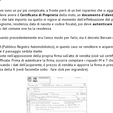
"
ni sono un po' più complicate, a fronte però di un bel risparmio che si aggi
eve avere il
Certificato di Proprietà
della moto, un
documento d'ident
e che tale importo sia quello in vigore al momento dell'effettuazione del 
gnome, residenza, data di nascita e codice fiscale), poi deve
autenticare 
ali del comune ove ha la residenza
questo precedentemente era l'unico modo per farlo, ma il decreto Bersani n
 (Pubblico Registro Automobilistico), in questo caso se venditore e acquir
 il passaggio seduta stante.
siste nell'apposizione della propria firma sull'atto di vendita (cioè sul certif
ficiale. Prima di autenticare la firma, occorre compilare i riquadri M e T ch
ndicando i dati dell'acquirente, il prezzo di vendita e apporre la firma in pre
 della X (vedi facsimille sotto - fare click per ingrandire).