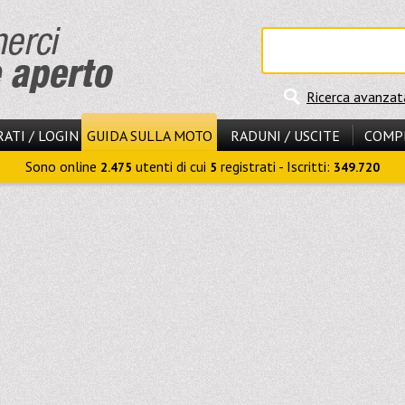
Ricerca avanzat
ATI / LOGIN
GUIDA SULLA MOTO
RADUNI / USCITE
COMP
Sono online
utenti di cui
registrati - Iscritti:
2.475
5
349.720