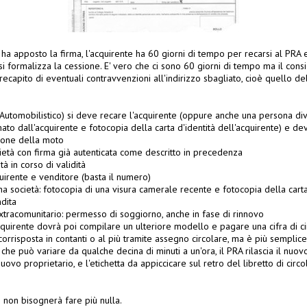
 ha apposto la firma, l'acquirente ha 60 giorni di tempo per recarsi al PRA 
 si formalizza la cessione. E' vero che ci sono 60 giorni di tempo ma il consi
 recapito di eventuali contravvenzioni all'indirizzo sbagliato, cioè quello 
Automobilistico) si deve recare l'acquirente (oppure anche una persona div
ato dall'acquirente e fotocopia della carta d'identità dell'acquirente) e de
zione della moto
rietà con firma già autenticata come descritto in precedenza
à in corso di validità
cquirente e venditore (basta il numero)
na società: fotocopia di una visura camerale recente e fotocopia della carta 
ndita
xtracomunitario: permesso di soggiorno, anche in fase di rinnovo
cquirente dovrà poi compilare un ulteriore modello e pagare una cifra di c
rrisposta in contanti o al più tramite assegno circolare, ma è più semplice f
che può variare da qualche decina di minuti a un'ora, il PRA rilascia il nuovo
uovo proprietario, e l'etichetta da appiccicare sul retro del libretto di circol
 non bisognerà fare più nulla.