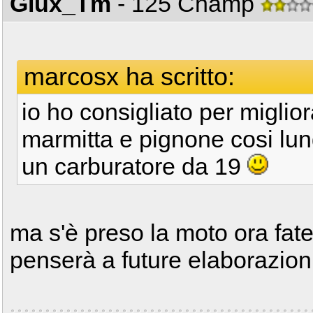
Giux_Tm
- 125 Champ
marcosx ha scritto:
io ho consigliato per miglio
marmitta e pignone cosi lu
un carburatore da 19
ma s'è preso la moto ora fat
penserà a future elaborazion