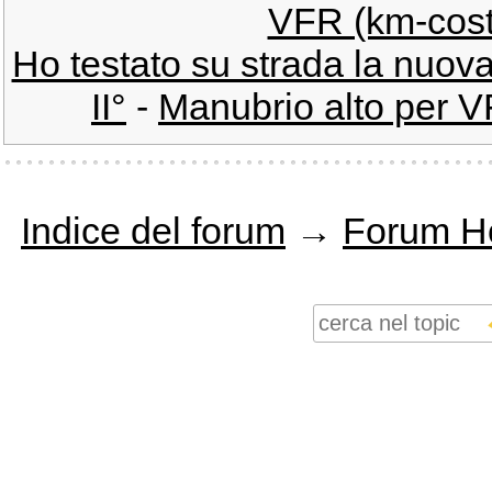
VFR (km-cost
Ho testato su strada la nuov
II°
-
Manubrio alto per VF
Indice del forum
→
Forum H