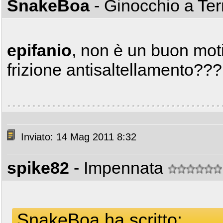
SnakeBoa
- Ginocchio a Te
epifanio
, non è un buon moti
frizione antisaltellamento??
Inviato: 14 Mag 2011 8:32
spike82
- Impennata
SnakeBoa ha scritto: