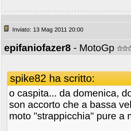
Inviato: 13 Mag 2011 20:00
epifaniofazer8
- MotoGp
spike82 ha scritto:
o caspita... da domenica, do
son accorto che a bassa veloc
moto "strappicchia" pure a m