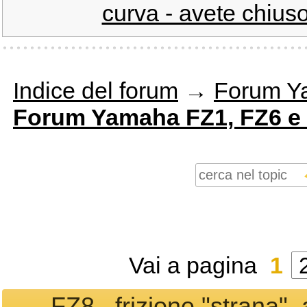
curva - avete chius
Indice del forum
→
Forum Y
Forum Yamaha FZ1, FZ6 e
Vai a pagina
1
FZ8...frizione "strana".