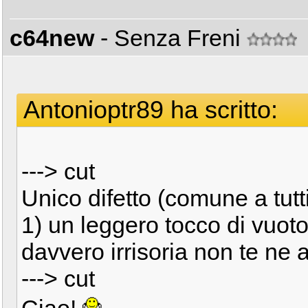
c64new
- Senza Freni
Antonioptr89 ha scritto:
---> cut
Unico difetto (comune a tutti
1) un leggero tocco di vuot
davvero irrisoria non te ne 
---> cut
Ciao!