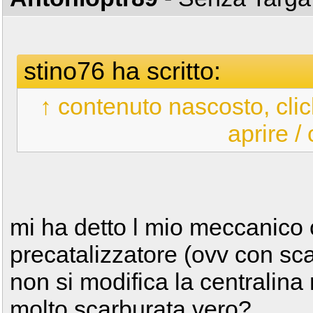
stino76 ha scritto:
↑ contenuto nascosto, clic
aprire /
mi ha detto l mio meccanico c
precatalizzatore (ovv con sca
non si modifica la centralin
molto scarburata vero?