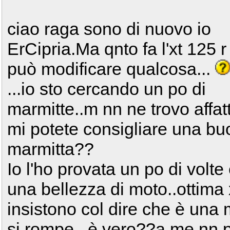
ciao raga sono di nuovo io
ErCipria.Ma qnto fa l'xt 125 r 
può modificare qualcosa...
...io sto cercando un po di
marmitte..m nn ne trovo affa
mi potete consigliare una b
marmitta??
Io l'ho provata un po di volte 
una bellezza di moto..ottima 
insistono col dire che è una
si rompe...è vero??a me nn pa