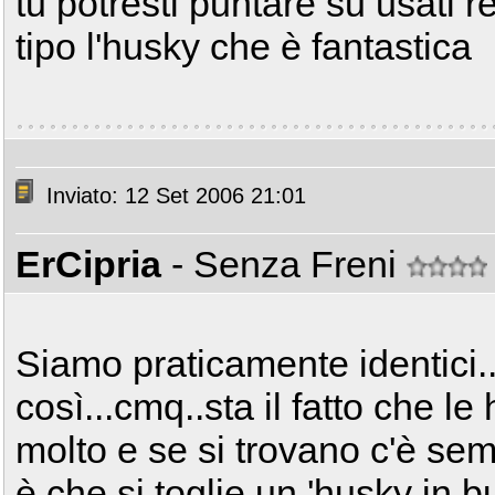
tu potresti puntare su usati 
tipo l'husky che è fantastica
Inviato: 12 Set 2006 21:01
ErCipria
- Senza Freni
Siamo praticamente identici.
così...cmq..sta il fatto che l
molto e se si trovano c'è sem
è che si toglie un 'husky in 