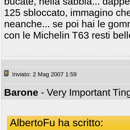
bucate, nella sabbia... dapper
125 sbloccato, immagino che l
neanche... se poi hai le gomm
con le Michelin T63 resti bell
Inviato: 2 Mag 2007 1:59
Barone
- Very Important Ti
AlbertoFu ha scritto: