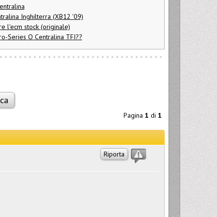
entralina
alina Inghilterra (XB12 '09)
 l'ecm stock (originale)
o-Series O Centralina TFI??
Pagina
1
di
1
Riporta