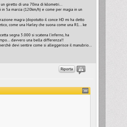
un giretto di una 70ina di kilometri...
iri in 5a marcia (120km/h) e come per magia in un
burazione magra (dopotutto il conce HD mi ha detto
stetico, come una Harley che suona come una R1... ke
cetta segna 3.000 si scatena l'inferno, ha
lampo... davvero una bella differenza!!
 perchè devi sentire come si alleggerisce il manubrio...
Riporta