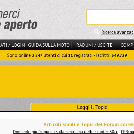
Ricerca avanzat
ATI / LOGIN
GUIDA SULLA MOTO
RADUNI / USCITE
COMP
Sono online
utenti di cui
registrati - Iscritti:
2.247
11
349.729
Leggi il Topic
Articoli simili e Topic del Forum correl
Domande più frequenti sulla centralina dello scooter 50cc
-
EBR: n