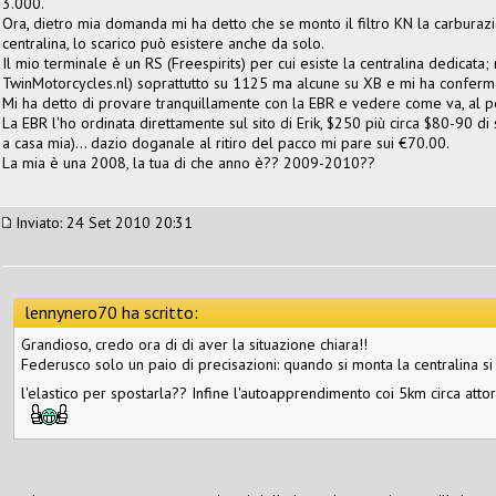
3.000.
Ora, dietro mia domanda mi ha detto che se monto il filtro KN la carburazi
centralina, lo scarico può esistere anche da solo.
Il mio terminale è un RS (Freespirits) per cui esiste la centralina dedicata
TwinMotorcycles.nl) soprattutto su 1125 ma alcune su XB e mi ha conferm
Mi ha detto di provare tranquillamente con la EBR e vedere come va, al pe
La EBR l'ho ordinata direttamente sul sito di Erik, $250 più circa $80-90 di
a casa mia)... dazio doganale al ritiro del pacco mi pare sui €70.00.
La mia è una 2008, la tua di che anno è?? 2009-2010??
Inviato: 24 Set 2010 20:31
lennynero70 ha scritto:
Grandioso, credo ora di di aver la situazione chiara!!
Federusco solo un paio di precisazioni: quando si monta la centralina si 
l'elastico per spostarla?? Infine l'autoapprendimento coi 5km circa attor