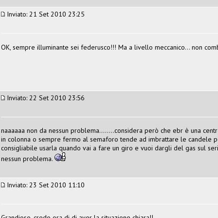
Inviato: 21 Set 2010 23:25
OK, sempre illuminante sei federusco!!! Ma a livello meccanico... non com
Inviato: 22 Set 2010 23:56
naaaaaa non da nessun problema........considera però che ebr è una central
in colonna o sempre fermo al semaforo tende ad imbrattare le candele perc
consigliabile usarla quando vai a fare un giro e vuoi dargli del gas sul ser
nessun problema.
Inviato: 23 Set 2010 11:10
Grandioso, credo ora di di aver la situazione chiara!!