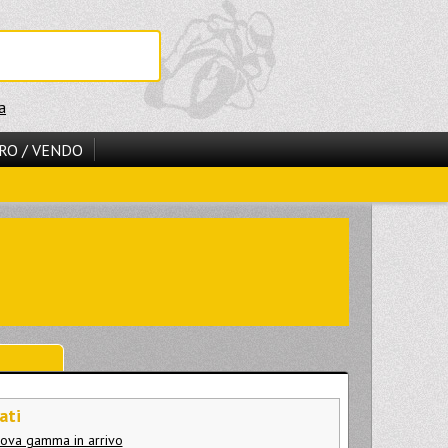
a
RO / VENDO
ati
uova gamma in arrivo