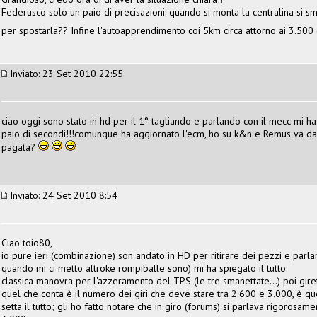
Federusco solo un paio di precisazioni: quando si monta la centralina si smon
per spostarla?? Infine l'autoapprendimento coi 5km circa attorno ai 3.500 g
Inviato: 23 Set 2010 22:55
ciao oggi sono stato in hd per il 1° tagliando e parlando con il mecc mi 
paio di secondi!!!comunque ha aggiornato l'ecm, ho su k&n e Remus va da 
pagata?
Inviato: 24 Set 2010 8:54
Ciao toio80,
io pure ieri (combinazione) son andato in HD per ritirare dei pezzi e parl
quando mi ci metto altroke rompiballe sono) mi ha spiegato il tutto:
classica manovra per l'azzeramento del TPS (le tre smanettate...) poi giret
quel che conta è il numero dei giri che deve stare tra 2.600 e 3.000, è qu
setta il tutto; gli ho fatto notare che in giro (forums) si parlava rigorosam