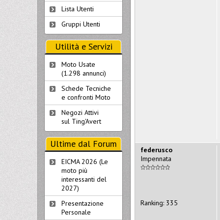
Lista Utenti
Gruppi Utenti
Utilità e Servizi
Moto Usate
(1.298 annunci)
Schede Tecniche
e confronti Moto
Negozi Attivi
sul Ting'Avert
Ultime dal Forum
federusco
Impennata
EICMA 2026 (Le
moto più
interessanti del
2027)
Ranking: 335
Presentazione
Personale