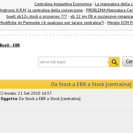
Centralina Aggiuntiva Economica
-
La mappatura della c
Digitronic K.R.M, la centralina della conversione
-
PROBLEMA Mappatura Centr
buell xb12s stock o proseries ???
-
xb 12 my 08 e successive-rimappare
Modifiche (in Piemonte c'è qualcuno per tarare centralina?)
-
Meglio ECM Pr
Buell - EBR
Da Stock a EBR a Stock [centralina]
Inviato: 21 Set 2010 16:37
Oggetto
: Da Stock a EBR a Stock [centralina]