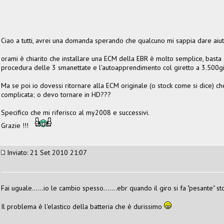
Ciao a tutti, avrei una domanda sperando che qualcuno mi sappia dare aiut
orami è chiarito che installare una ECM della EBR è molto semplice, basta 
procedura delle 3 smanettate e l'autoapprendimento col giretto a 3.500giri
Ma se poi io dovessi ritornare alla ECM originale (o stock come si dice) c
complicata; o devo tornare in HD???
Specifico che mi riferisco al my2008 e successivi.
Grazie !!!
Inviato: 21 Set 2010 21:07
Fai uguale......io le cambio spesso.......ebr quando il giro si fa "pesante" 
Il problema è l'elastico della batteria che è durissimo