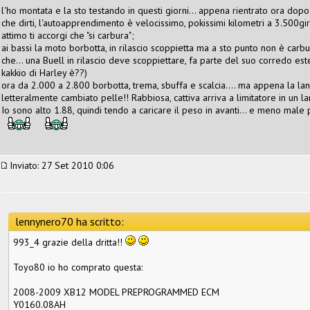
l'ho montata e la sto testando in questi giorni... appena rientrato ora dopo 
che dirti, l'autoapprendimento è velocissimo, pokissimi kilometri a 3.500g
attimo ti accorgi che "si carbura";
ai bassi la moto borbotta, in rilascio scoppietta ma a sto punto non è car
che... una Buell in rilascio deve scoppiettare, fa parte del suo corredo e
kakkio di Harley è??)
ora da 2.000 a 2.800 borbotta, trema, sbuffa e scalcia.... ma appena la lan
letteralmente cambiato pelle!! Rabbiosa, cattiva arriva a limitatore in un 
Io sono alto 1.88, quindi tendo a caricare il peso in avanti... e meno male
Inviato: 27 Set 2010 0:06
lennynero70 ha scritto:
993_4 grazie della dritta!!
Toyo80 io ho comprato questa:
2008-2009 XB12 MODEL PREPROGRAMMED ECM
Y0160.08AH