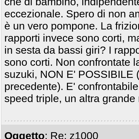
ché di bambino, indipendent
eccezionale. Spero di non a
è un vero pompone. La frizio
rapporti invece sono corti, m
in sesta da bassi giri? I rap
sono corti. Non confrontate 
suzuki, NON E' POSSIBILE (
precedente). E' confrontabil
speed triple, un altra gran
Oggetto
: Re: z1000