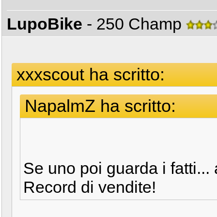
LupoBike
- 250 Champ
xxxscout ha scritto:
NapalmZ ha scritto:
Se uno poi guarda i fatti...
Record di vendite!