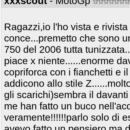
xxxscout
- MotoGp
Ragazzi,io l'ho vista e rivist
conce...premetto che sono uno
750 del 2006 tutta tunizzata.
piace x niente......enorme dava
copriforca con i fianchetti e i
addicono allo stile Z......mol
gli scarichi)sembra il davanti
me han fatto un buco nell'acq
veramente!!!!!!parlo solo di e
avevo fatto un pensiero ma d