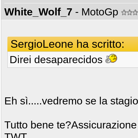
White_Wolf_7
- MotoGp
SergioLeone ha scritto:
Direi desaparecidos
Eh sì.....vedremo se la stagion
Tutto bene te?Assicurazione 
TWT.