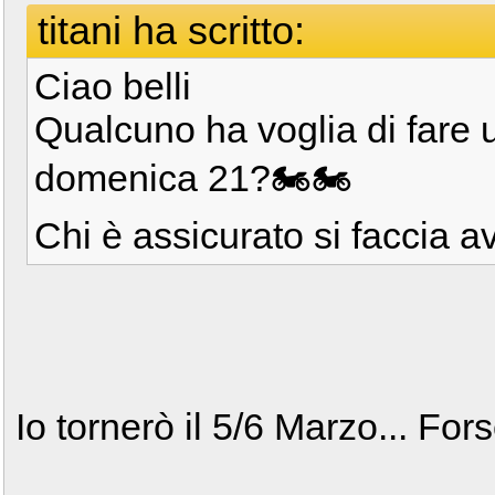
titani ha scritto:
Ciao belli
Qualcuno ha voglia di fare 
domenica 21?🏍🏍
Chi è assicurato si faccia a
Io tornerò il 5/6 Marzo... For