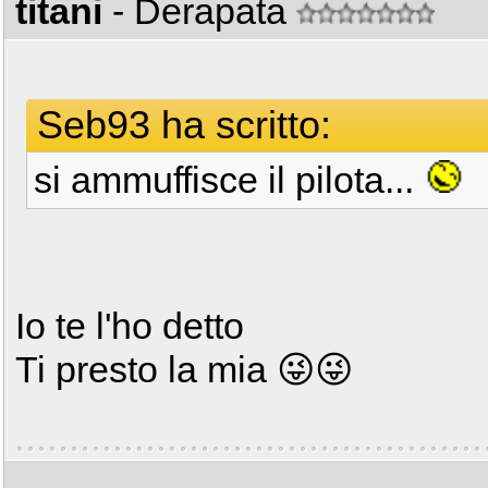
titani
- Derapata
Seb93 ha scritto:
si ammuffisce il pilota...
Io te l'ho detto
Ti presto la mia 😜😜