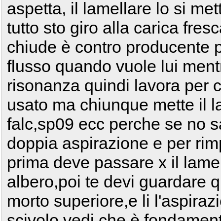
aspetta, il lamellare lo si me
tutto sto giro alla carica fres
chiude è contro producente pe
flusso quando vuole lui mentr
risonanza quindi lavora per c
usato ma chiunque mette il l
falc,sp09 ecc perche se no 
doppia aspirazione e per rim
prima deve passare x il lamell
albero,poi te devi guardare q
morto superiore,e li l'aspirazi
scivolo vedi che è fondamenta