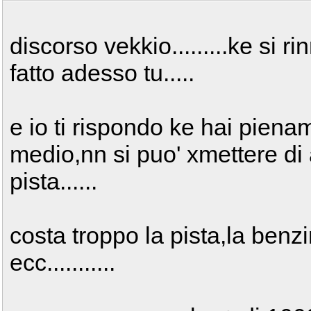
discorso vekkio.........ke si 
fatto adesso tu.....
e io ti rispondo ke hai pien
medio,nn si puo' xmettere di 
pista......
costa troppo la pista,la benz
ecc...........