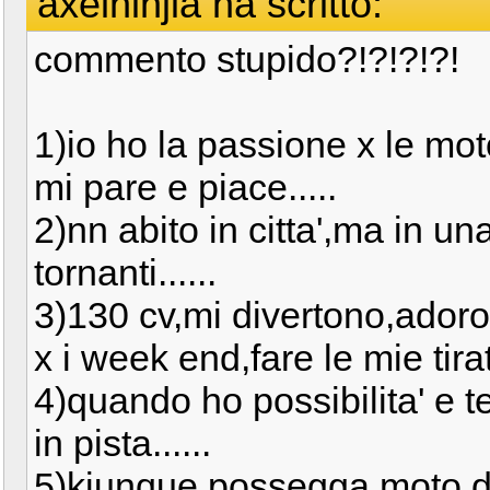
axelninjia ha scritto:
commento stupido?!?!?!?!
1)io ho la passione x le mo
mi pare e piace.....
2)nn abito in citta',ma in un
tornanti......
3)130 cv,mi divertono,adoro
x i week end,fare le mie tirat
4)quando ho possibilita' e t
in pista......
5)kiunque possegga moto del