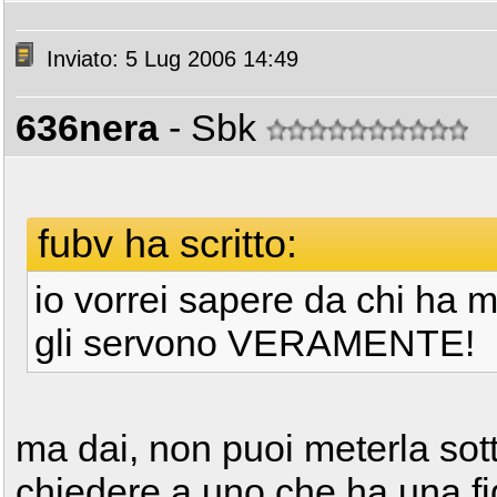
Inviato: 5 Lug 2006 14:49
636nera
- Sbk
fubv ha scritto:
io vorrei sapere da chi ha m
gli servono VERAMENTE!
ma dai, non puoi meterla sott
chiedere a uno che ha una fi