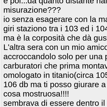
e poi...da quanto distante hai
misurazione???
io senza esagerare con la ma
giri staziono tra i 103 ed i 1
ma è la corposità che dà gust
L'altra sera con un mio amico 
accroccandolo solo per una p
carburatori che prima monta
omologato in titanio(circa 105
106 db ma ti posso giurare a 
cosa mostruosa!!!!
sembrava di essere dentro il 