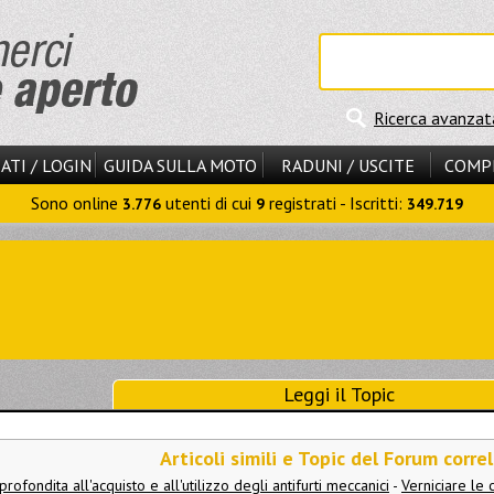
Ricerca avanzat
ATI / LOGIN
GUIDA SULLA MOTO
RADUNI / USCITE
COMP
Sono online
utenti di cui
registrati - Iscritti:
3.776
9
349.719
Leggi il Topic
Articoli simili e Topic del Forum correl
rofondita all'acquisto e all'utilizzo degli antifurti meccanici
-
Verniciare le 