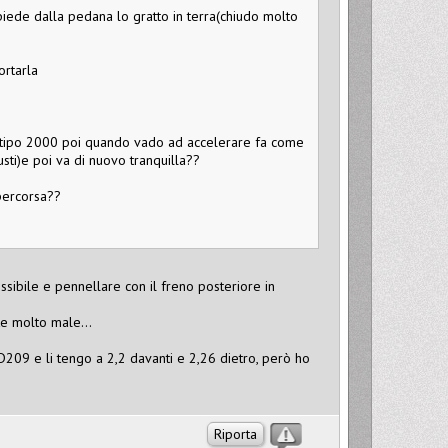
ede dalla pedana lo gratto in terra(chiudo molto
ortarla
i tipo 2000 poi quando vado ad accelerare fa come
sti)e poi va di nuovo tranquilla??
percorsa??
ossibile e pennellare con il freno posteriore in
te molto male...
p D209 e li tengo a 2,2 davanti e 2,26 dietro, però ho
Riporta