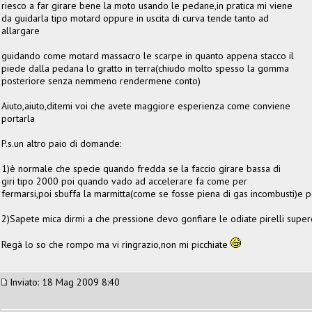
riesco a far girare bene la moto usando le pedane,in pratica mi viene
da guidarla tipo motard oppure in uscita di curva tende tanto ad
allargare
guidando come motard massacro le scarpe in quanto appena stacco il
piede dalla pedana lo gratto in terra(chiudo molto spesso la gomma
posteriore senza nemmeno rendermene conto)
Aiuto,aiuto,ditemi voi che avete maggiore esperienza come conviene
portarla
P.s.un altro paio di domande:
1)è normale che specie quando fredda se la faccio girare bassa di
giri tipo 2000 poi quando vado ad accelerare fa come per
fermarsi,poi sbuffa la marmitta(come se fosse piena di gas incombusti)e p
2)Sapete mica dirmi a che pressione devo gonfiare le odiate pirelli supe
Regà lo so che rompo ma vi ringrazio,non mi picchiate
Inviato: 18 Mag 2009 8:40