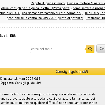
Regole di guida in moto
-
Guida al motore Minarelli 
Alcuni consigli per la guida in città... (Prima parte)
-
come settare e prepar
bio buell XB9, una domanda!! (cambio duro: è normale??)
-
Buell XB9, le 
problemi sulla centralina xb9 2008 (vuoto di potenza)
-
Prestazioni B
Buell - EBR
Consigli guida xb9
Inviato: 18 Mag 2009 0:15
Oggetto
: Consigli guida xb9
Come da titolo cerco consigli su come guidare tale moto,scendo da
una sportiva stradale e le pedane così avanzate e la mancanza dei
semimanubri mi creano qualche difficoltà,non sento l'anteriore e non