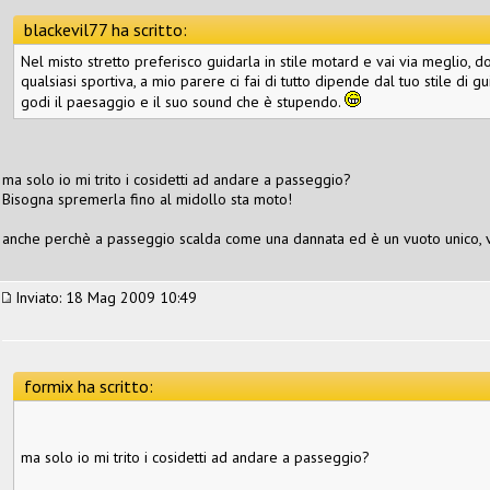
blackevil77 ha scritto:
Nel misto stretto preferisco guidarla in stile motard e vai via meglio, d
qualsiasi sportiva, a mio parere ci fai di tutto dipende dal tuo stile di gu
godi il paesaggio e il suo sound che è stupendo.
ma solo io mi trito i cosidetti ad andare a passeggio?
Bisogna spremerla fino al midollo sta moto!
anche perchè a passeggio scalda come una dannata ed è un vuoto unico, va 
Inviato: 18 Mag 2009 10:49
formix ha scritto:
ma solo io mi trito i cosidetti ad andare a passeggio?