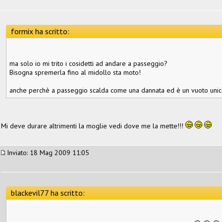
formix ha scritto:
ma solo io mi trito i cosidetti ad andare a passeggio?
Bisogna spremerla fino al midollo sta moto!
anche perchè a passeggio scalda come una dannata ed è un vuoto unico, 
Mi deve durare altrimenti la moglie vedi dove me la mette!!!
Inviato: 18 Mag 2009 11:05
blackevil77 ha scritto: