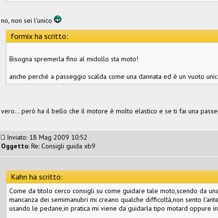
no, non sei l'unico
formix ha scritto:
Bisogna spremerla fino al midollo sta moto!
anche perchè a passeggio scalda come una dannata ed è un vuoto unico, 
vero... però ha il bello che il motore è molto elastico e se ti fai una pass
Inviato: 18 Mag 2009 10:52
Oggetto
: Re: Consigli guida xb9
Kahn ha scritto:
Come da titolo cerco consigli su come guidare tale moto,scendo da una
mancanza dei semimanubri mi creano qualche difficoltà,non sento l'ante
usando le pedane,in pratica mi viene da guidarla tipo motard oppure in 