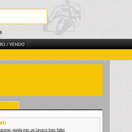
a
RO / VENDO
ati
carene: guida per un lavoro ben fatto