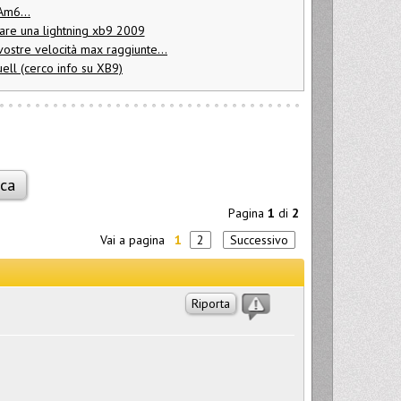
Am6...
are una lightning xb9 2009
vostre velocità max raggiunte...
uell (cerco info su XB9)
Pagina
1
di
2
Vai a pagina
1
2
Successivo
Riporta