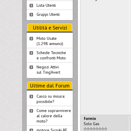
Lista Utenti
Gruppi Utenti
Utilità e Servizi
Moto Usate
(1.298 annunci)
Schede Tecniche
e confronti Moto
Negozi Attivi
sul Ting'Avert
Ultime dal Forum
Casco su misura:
possibile?
Come sopravvivere
al calore della
formix
moto?
Solo Gas
motore Suzuki RF