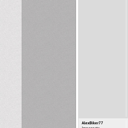
AlexBiker77
Impennata