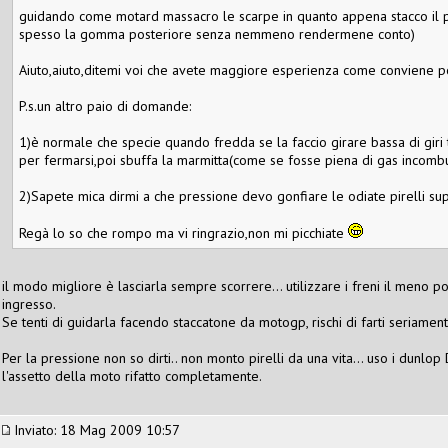
guidando come motard massacro le scarpe in quanto appena stacco il pi
spesso la gomma posteriore senza nemmeno rendermene conto)
Aiuto,aiuto,ditemi voi che avete maggiore esperienza come conviene p
P.s.un altro paio di domande:
1)è normale che specie quando fredda se la faccio girare bassa di gir
per fermarsi,poi sbuffa la marmitta(come se fosse piena di gas incombu
2)Sapete mica dirmi a che pressione devo gonfiare le odiate pirelli su
Regà lo so che rompo ma vi ringrazio,non mi picchiate
il modo migliore è lasciarla sempre scorrere... utilizzare i freni il meno p
ingresso.
Se tenti di guidarla facendo staccatone da motogp, rischi di farti seriamen
Per la pressione non so dirti.. non monto pirelli da una vita... uso i dunlo
l'assetto della moto rifatto completamente.
Inviato: 18 Mag 2009 10:57