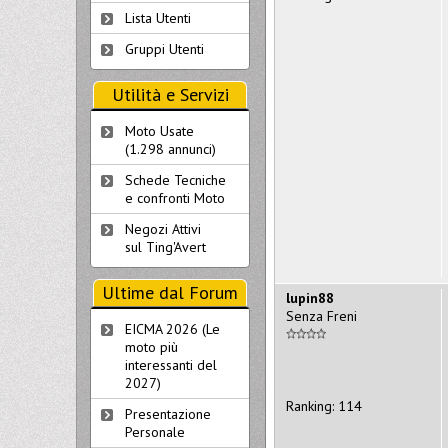
Lista Utenti
Gruppi Utenti
Utilità e Servizi
Moto Usate
(1.298 annunci)
Schede Tecniche
e confronti Moto
Negozi Attivi
sul Ting'Avert
Ultime dal Forum
lupin88
Senza Freni
EICMA 2026 (Le
moto più
interessanti del
2027)
Ranking: 114
Presentazione
Personale