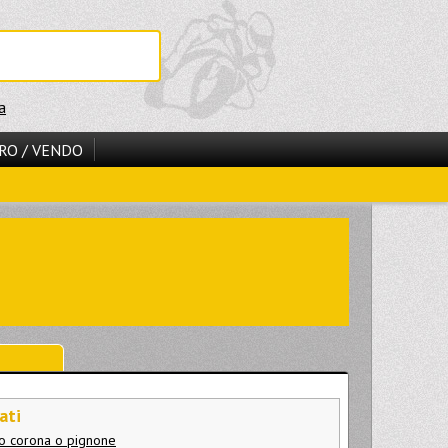
a
RO / VENDO
ati
io corona o pignone