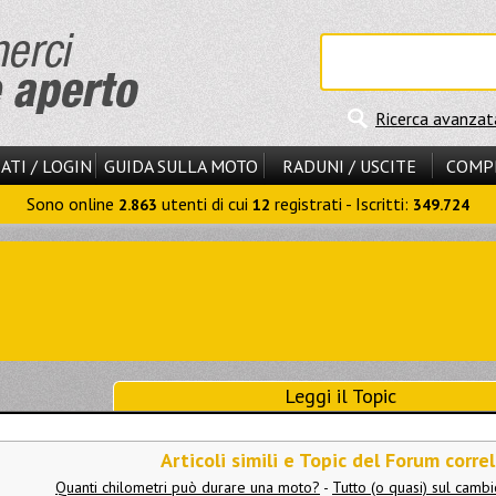
Ricerca avanzat
ATI / LOGIN
GUIDA SULLA MOTO
RADUNI / USCITE
COMP
Sono online
utenti di cui
registrati - Iscritti:
2.863
12
349.724
Leggi il Topic
Articoli simili e Topic del Forum correl
Quanti chilometri può durare una moto?
-
Tutto (o quasi) sul camb