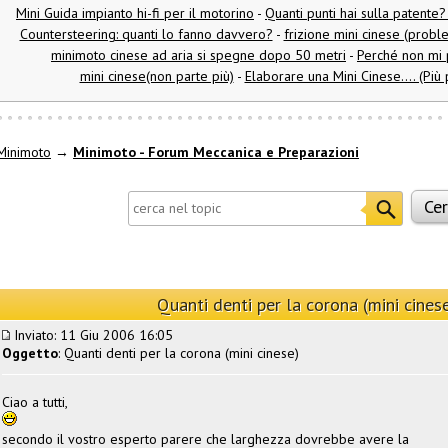
Mini Guida impianto hi-fi per il motorino
-
Quanti punti hai sulla patente
Countersteering: quanti lo fanno davvero?
-
frizione mini cinese (prob
minimoto cinese ad aria si spegne dopo 50 metri
-
Perché non mi 
mini cinese(non parte più)
-
Elaborare una Mini Cinese.... (Più
Minimoto
→
Minimoto - Forum Meccanica e Preparazioni
Quanti denti per la corona (mini cines
Inviato: 11 Giu 2006 16:05
Oggetto
: Quanti denti per la corona (mini cinese)
Ciao a tutti,
secondo il vostro esperto parere che larghezza dovrebbe avere la