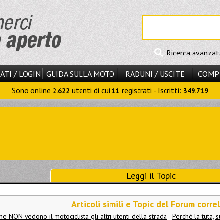
Ricerca avanzat
ATI / LOGIN
GUIDA SULLA MOTO
RADUNI / USCITE
COMP
Sono online
utenti di cui
registrati - Iscritti:
2.622
11
349.719
Leggi il Topic
Articoli simili e Topic del Forum correl
e NON vedono il motociclista gli altri utenti della strada
-
Perché la tuta, s