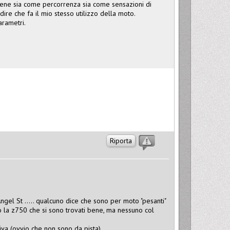
ene sia come percorrenza sia come sensazioni di
ire che fa il mio stesso utilizzo della moto.
arametri.
Riporta
Angel St ..... qualcuno dice che sono per moto "pesanti"
ipo la z750 che si sono trovati bene, ma nessuno col
va (ovvio che non sono da pista)....