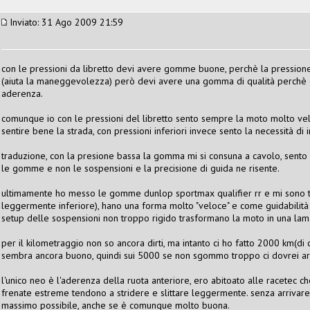
Inviato: 31 Ago 2009 21:59
con le pressioni da libretto devi avere gomme buone, perchè la pression
(aiuta la maneggevolezza) però devi avere una gomma di qualità perchè 
aderenza.
comunque io con le pressioni del libretto sento sempre la moto molto veloc
sentire bene la strada, con pressioni inferiori invece sento la necessità di 
traduzione, con la presione bassa la gomma mi si consuna a cavolo, sento 
le gomme e non le sospensioni e la precisione di guida ne risente.
ultimamente ho messo le gomme dunlop sportmax qualifier rr e mi sono tr
leggermente inferiore), hano una forma molto "veloce" e come guidabilità 
setup delle sospensioni non troppo rigido trasformano la moto in una lama 
per il kilometraggio non so ancora dirti, ma intanto ci ho fatto 2000 km(di 
sembra ancora buono, quindi sui 5000 se non sgommo troppo ci dovrei ar
l'unico neo è l'aderenza della ruota anteriore, ero abitoato alle racetec
frenate estreme tendono a stridere e slittare leggermente. senza arrivare a
massimo possibile, anche se è comunque molto buona.