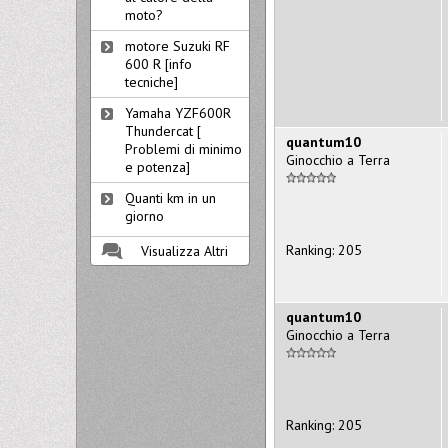
moto?
motore Suzuki RF
600 R [info
tecniche]
Yamaha YZF600R
Thundercat [
quantum10
Problemi di minimo
Ginocchio a Terra
e potenza]
Quanti km in un
giorno
Ranking: 205
Visualizza Altri
quantum10
Ginocchio a Terra
Ranking: 205