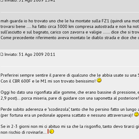
mah guarda io ho trovato uno che le ha montate sulla FZ1 (quindi una moto
trovarsi bene .... ha fatto circa 3000 km compresa autostrada e non ha notat
sull'asciutto e sul bagnato, carico con zavorra e valigie ...... dice che si tr
Come precedente riferimento aveva montato le diablo strada e dice che q
Inviato: 31 Ago 2009 20:11
Preferirei sempre sentire il parere di qualcuno che le abbia usate su una S
Con il CBR 600F e le M1 mi son trovato benissimo!
Oggi ho dato una rigonfiata alle gomme, che erano bassine di pressione, e le
2,9 post)... porca miseria, pare di guidare con una saponetta al posteriore
Perde subito aderenza e "scodinzola", tanto che ho persino fatto un lung
(per fortuna era un pedonale appena scattato e nessuno attraversava)!
Se in 2-3 giorni non mi ci abituo mi sa che la risgonfio, tanto devo tirarci 
non rischio di rovinarle...