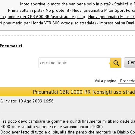
Moto sportive, o moto che van bene solo in pista?
-
Stabilità o
Prima volta in pista? No problem!
-
Nuovi pneumatici Mitas Sport Force 
lio gomme per CBR 600 RR (uso stradale pista)
-
Nuovi pneumatici Mitas TO
ri pneumatici per Honda VFR 800 v-tec (uso stradale)
-
Impressioni su Dunlo
Pneumatici
Vai a pagina
Preced
Pneumatici CBR 1000 RR [consigli uso strad
Inviato: 10 Ago 2009 16:58
Tra poco devo cambiare le gomme e quindi finalmente mi libero delle battl
4000 km e se tutto va bene ce ne saranno ancora 1000)
Dopo aver letto di tutto e di più, alla fine penso che monterò le Diablo Cor