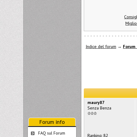
Consig
Miglio
Indice del forum
→
Forum 
maury87
Senza Benza
Forum info
FAQ sul Forum
Ranking: 82