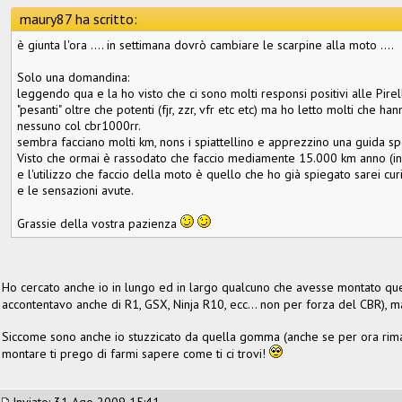
maury87 ha scritto:
è giunta l'ora .... in settimana dovrò cambiare le scarpine alla moto ....
Solo una domandina:
leggendo qua e la ho visto che ci sono molti responsi positivi alle Pire
"pesanti" oltre che potenti (fjr, zzr, vfr etc etc) ma ho letto molti che 
nessuno col cbr1000rr.
sembra facciano molti km, nons i spiattellino e apprezzino una guida spo
Visto che ormai è rassodato che faccio mediamente 15.000 km anno (in
e l'utilizzo che faccio della moto è quello che ho già spiegato sarei cu
e le sensazioni avute.
Grassie della vostra pazienza
Ho cercato anche io in lungo ed in largo qualcuno che avesse montato qu
accontentavo anche di R1, GSX, Ninja R10, ecc... non per forza del CBR), 
Siccome sono anche io stuzzicato da quella gomma (anche se per ora riman
montare ti prego di farmi sapere come ti ci trovi!
Inviato: 31 Ago 2009 15:41