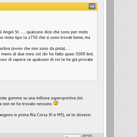
lli Angel St ..... qualcuno dice che sono per moto
hanno moto tipo la z750 che si sono trovati bene, ma
rtiva (ovvio che non sono da pista)....
 meno di due mesi col cbr ho fatto quasi 5000 km)
rioso di sapere se qualcuno di voi le ha già provate
este gomme su una millona supersportiva (mi
ma non ne ho trovato nessuno.
gono in prima fila Corsa III e M3), se le dovessi