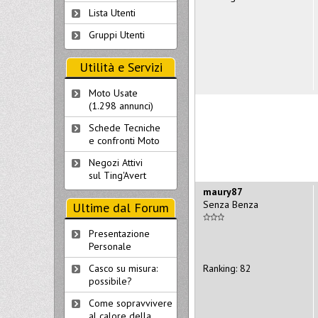
Lista Utenti
Gruppi Utenti
Utilità e Servizi
Moto Usate
(1.298 annunci)
Schede Tecniche
e confronti Moto
Negozi Attivi
sul Ting'Avert
maury87
Senza Benza
Ultime dal Forum
Presentazione
Personale
Ranking: 82
Casco su misura:
possibile?
Come sopravvivere
al calore della