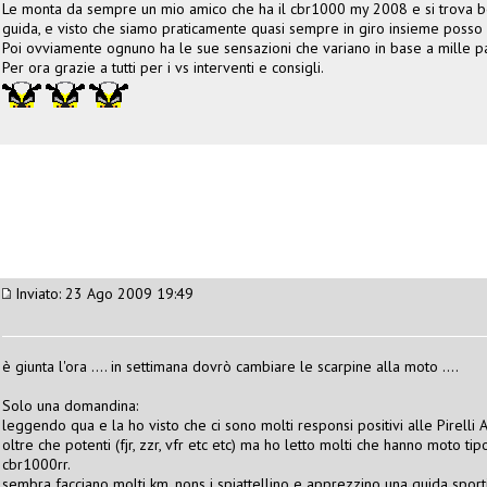
Le monta da sempre un mio amico che ha il cbr1000 my 2008 e si trova b
guida, e visto che siamo praticamente quasi sempre in giro insieme posso d
Poi ovviamente ognuno ha le sue sensazioni che variano in base a mille p
Per ora grazie a tutti per i vs interventi e consigli.
Inviato: 23 Ago 2009 19:49
è giunta l'ora .... in settimana dovrò cambiare le scarpine alla moto ....
Solo una domandina:
leggendo qua e la ho visto che ci sono molti responsi positivi alle Pirelli 
oltre che potenti (fjr, zzr, vfr etc etc) ma ho letto molti che hanno moto t
cbr1000rr.
sembra facciano molti km, nons i spiattellino e apprezzino una guida sporti