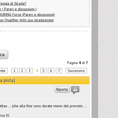
 Tenuta di Strada?
( Pareri e discussioni )
URING Force (Pareri e discussioni)
p Qualifier (info uso strada/pista)
Pagina
4
di
7
ente
1
2
3
4
5
6
7
Successivo
a pista]
Riporta
ax ... (che alla fine sono durate meno del previsto ...
sa III.