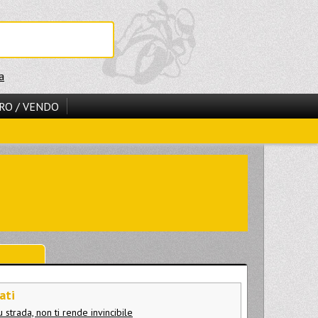
a
RO / VENDO
ati
u strada, non ti rende invincibile