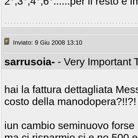
2°,3°,4°,6°......per il resto è
Inviato: 9 Giu 2008 13:10
sarrusoia-
- Very Important
hai la fattura dettagliata Mes
costo della manodopera?!!?!
iun cambio seminuovo forse m
ma ci risparmio si e no 500 e