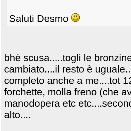
Saluti Desmo
bhè scusa.....togli le bronzi
cambiato....il resto è uguale
completo anche a me....tot 1
forchette, molla freno (che av
manodopera etc etc....secon
alto....