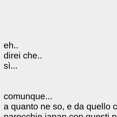
eh..
direi che..
sì...
comunque...
a quanto ne so, e da quello 
parecchie japan con questi pi