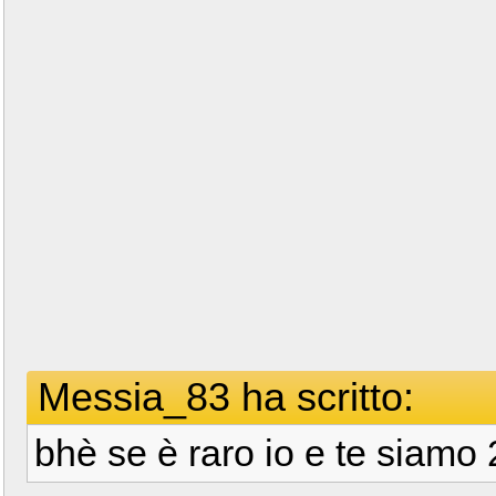
Messia_83 ha scritto:
bhè se è raro io e te siamo 2