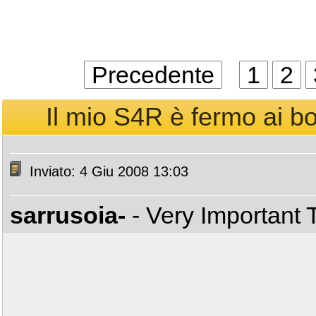
Precedente
1
2
Il mio S4R è fermo ai bo
Inviato: 4 Giu 2008 13:03
sarrusoia-
- Very Important