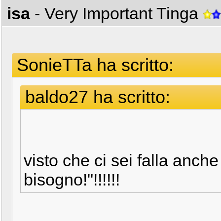
isa
- Very Important Tinga
SonieTTa ha scritto:
baldo27 ha scritto:
visto che ci sei falla anch
bisogno!"!!!!!!