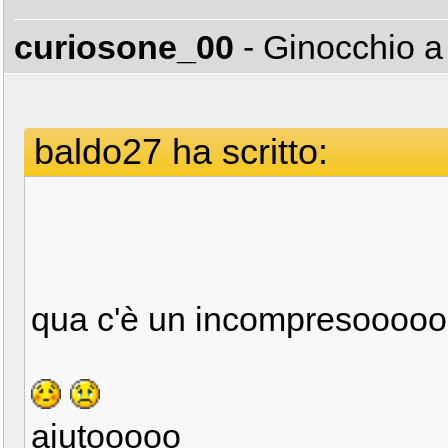
curiosone_00
- Ginocchio a
baldo27 ha scritto:
qua c'è un incompresoooo
aiutooooo