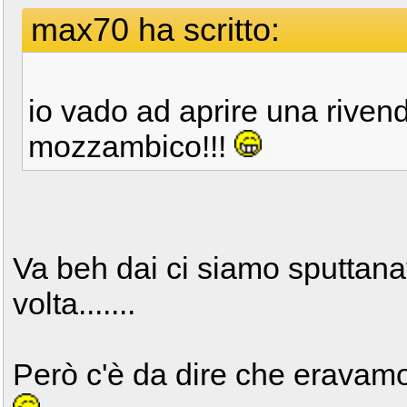
max70 ha scritto:
io vado ad aprire una rivendit
mozzambico!!!
Va beh dai ci siamo sputtana
volta.......
Però c'è da dire che eravamo 