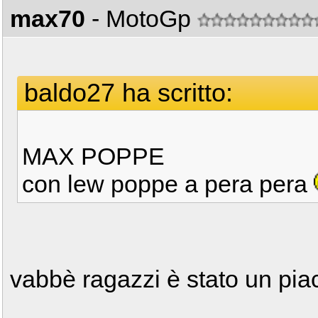
max70
- MotoGp
baldo27 ha scritto:
MAX POPPE
con lew poppe a pera pera
vabbè ragazzi è stato un piac