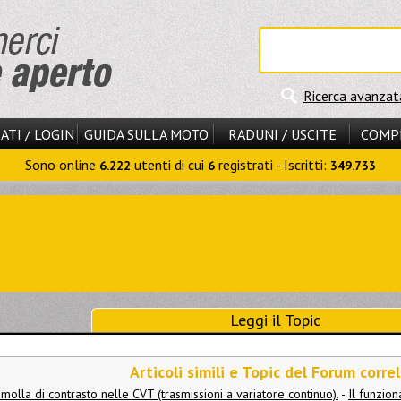
Ricerca avanzat
ATI / LOGIN
GUIDA SULLA MOTO
RADUNI / USCITE
COMP
Sono online
utenti di cui
registrati - Iscritti:
6.222
6
349.733
Leggi il Topic
Articoli simili e Topic del Forum correl
 molla di contrasto nelle CVT (trasmissioni a variatore continuo).
-
Il funzio