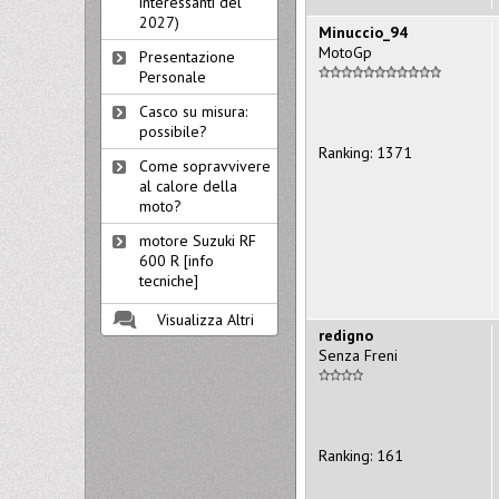
interessanti del
2027)
Minuccio_94
MotoGp
Presentazione
Personale
Casco su misura:
possibile?
Ranking: 1371
Come sopravvivere
al calore della
moto?
motore Suzuki RF
600 R [info
tecniche]
Visualizza Altri
redigno
Senza Freni
Ranking: 161