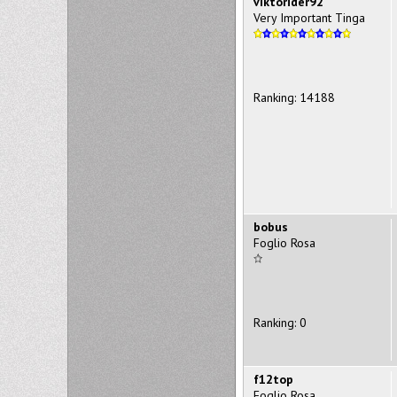
viktorider92
Very Important Tinga
Ranking: 14188
bobus
Foglio Rosa
Ranking: 0
f12top
Foglio Rosa