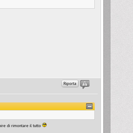
Riporta
re di rimontare il tutto