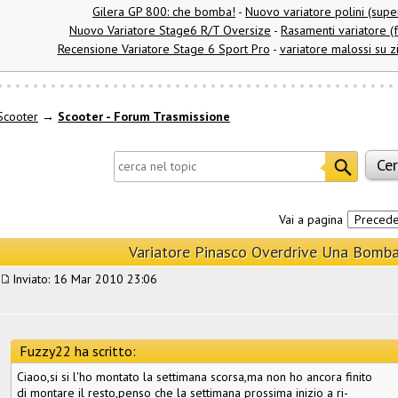
Gilera GP 800: che bomba!
-
Nuovo variatore polini (sup
Nuovo Variatore Stage6 R/T Oversize
-
Rasamenti variatore (
Recensione Variatore Stage 6 Sport Pro
-
variatore malossi su z
Scooter
→
Scooter - Forum Trasmissione
Vai a pagina
Preced
Variatore Pinasco Overdrive Una Bomba!
Inviato: 16 Mar 2010 23:06
Fuzzy22 ha scritto:
Ciaoo,si si l'ho montato la settimana scorsa,ma non ho ancora finito
di montare il resto,penso che la settimana prossima inizio a ri-