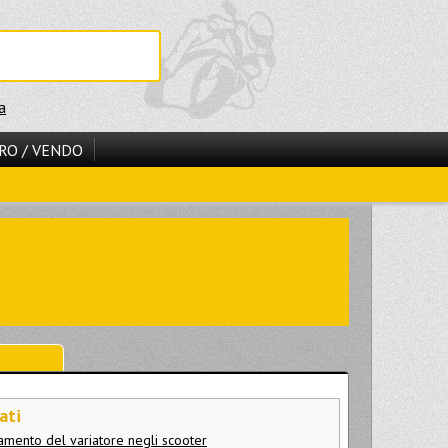
a
RO / VENDO
ati
namento del variatore negli scooter