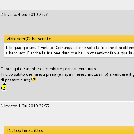
Inviato: 4 Giu 2010 22:51
viktorider92 ha scritto:
Il linguaggio sms è vietato! Comunque fosse solo la frizione il proble
albero, ecc. E anche la frizione dato che hai un gt semi-trofeo e quella
Quoto, qui ci sarebbe da cambiare praticamente tutto.
Ti dico subito che faresti prima (e risparmieresti moltissimo) a vendere il 
di passare oltre)
Inviato: 4 Giu 2010 22:53
f12top ha scritto: