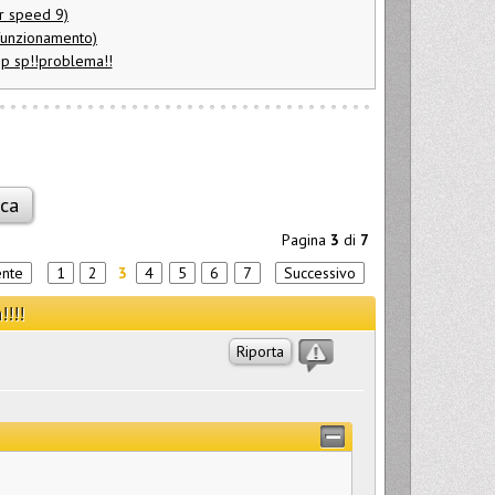
er speed 9)
funzionamento)
ip sp!!problema!!
Pagina
3
di
7
ente
1
2
3
4
5
6
7
Successivo
!!!
Riporta