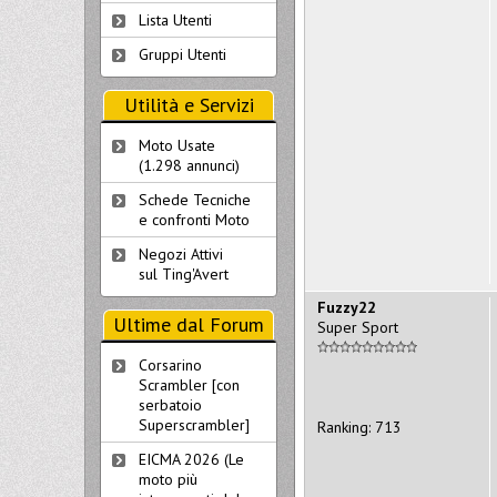
Lista Utenti
Gruppi Utenti
Utilità e Servizi
Moto Usate
(1.298 annunci)
Schede Tecniche
e confronti Moto
Negozi Attivi
sul Ting'Avert
Fuzzy22
Ultime dal Forum
Super Sport
Corsarino
Scrambler [con
serbatoio
Superscrambler]
Ranking: 713
EICMA 2026 (Le
moto più