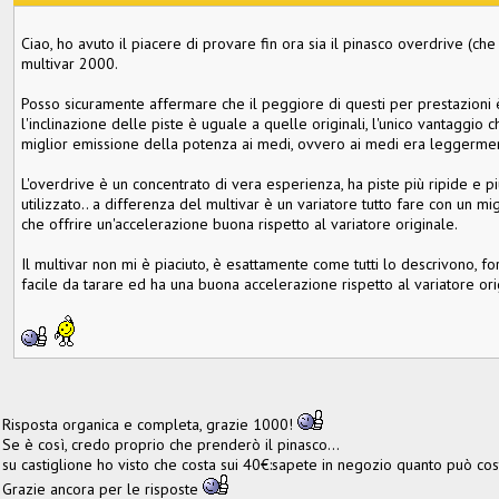
Ciao, ho avuto il piacere di provare fin ora sia il pinasco overdrive (ch
multivar 2000.
Posso sicuramente affermare che il peggiore di questi per prestazioni è
l'inclinazione delle piste è uguale a quelle originali, l'unico vantaggio c
miglior emissione della potenza ai medi, ovvero ai medi era leggermente
L'overdrive è un concentrato di vera esperienza, ha piste più ripide e più
utilizzato.. a differenza del multivar è un variatore tutto fare con un m
che offrire un'accelerazione buona rispetto al variatore originale.
Il multivar non mi è piaciuto, è esattamente come tutti lo descrivono, forn
facile da tarare ed ha una buona accelerazione rispetto al variatore ori
Risposta organica e completa, grazie 1000!
Se è così, credo proprio che prenderò il pinasco...
su castiglione ho visto che costa sui 40€:sapete in negozio quanto può co
Grazie ancora per le risposte