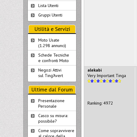
Lista Utenti
Gruppi Utenti
Utilità e Servizi
Moto Usate
(1.298 annunci)
Schede Tecniche
e confronti Moto
alekabi
Negozi Attivi
Very Important Tinga
sul Ting'Avert
Ultime dal Forum
Presentazione
Ranking: 4972
Personale
Casco su misura:
possibile?
Come sopravvivere
al calore della