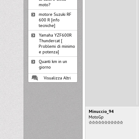
moto?
motore Suzuki RF
600 R [info
tecniche]
Yamaha YZF600R
Thundercat [
Problemi di minimo
e potenza]
Quanti km in un
giorno
Visualizza Altri
Minuccio_94
MotoGp