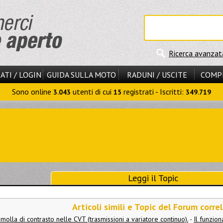
Ricerca avanzat
ATI / LOGIN
GUIDA SULLA MOTO
RADUNI / USCITE
COMP
Sono online
utenti di cui
registrati - Iscritti:
3.043
15
349.719
Leggi il Topic
Articoli simili e Topic del Forum correl
 molla di contrasto nelle CVT (trasmissioni a variatore continuo).
-
Il funzio