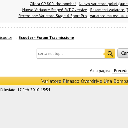
Gilera GP 800: che bomba!
-
Nuovo variatore polini (sup
Nuovo Variatore Stage6 R/T Oversize
-
Rasamenti variatore (
Recensione Variatore Stage 6 Sport Pro
-
variatore malossi su z
Scooter
→
Scooter - Forum Trasmissione
Vai a pagina
Preced
Variatore Pinasco Overdrive Una Bomba!
Inviato: 17 Feb 2010 15:54