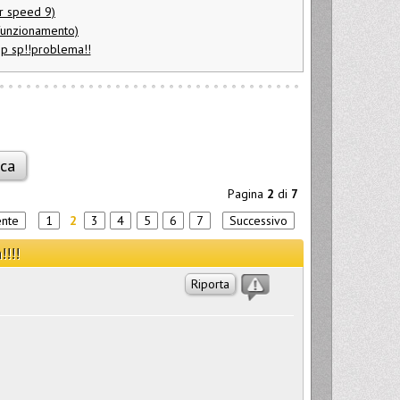
er speed 9)
funzionamento)
ip sp!!problema!!
Pagina
2
di
7
ente
1
2
3
4
5
6
7
Successivo
!!!
Riporta