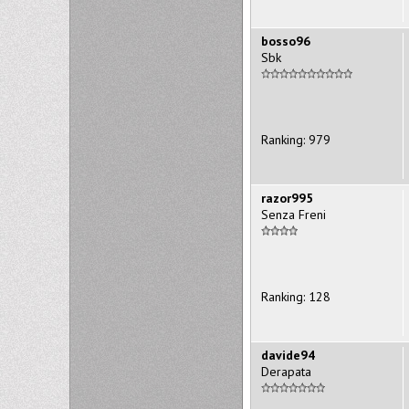
bosso96
Sbk
Ranking: 979
razor995
Senza Freni
Ranking: 128
davide94
Derapata