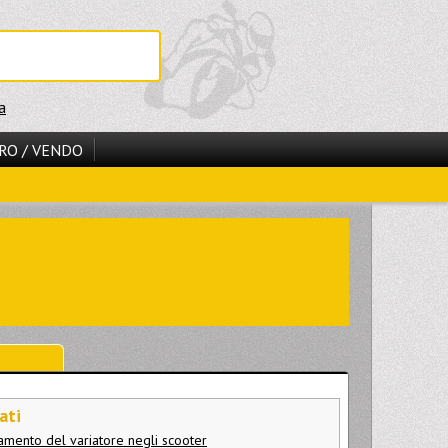
a
RO / VENDO
ati
namento del variatore negli scooter