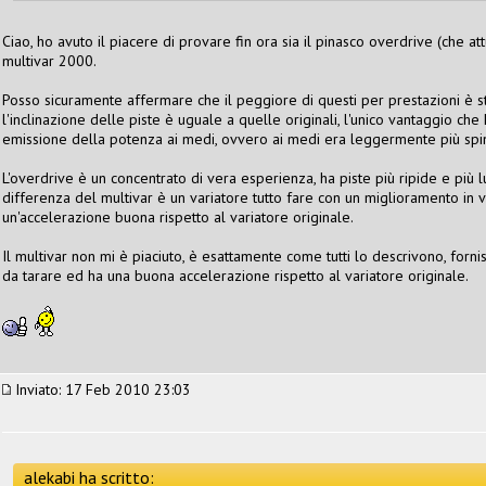
Ciao, ho avuto il piacere di provare fin ora sia il pinasco overdrive (che a
multivar 2000.
Posso sicuramente affermare che il peggiore di questi per prestazioni è st
l'inclinazione delle piste è uguale a quelle originali, l'unico vantaggio che 
emissione della potenza ai medi, ovvero ai medi era leggermente più spinto
L'overdrive è un concentrato di vera esperienza, ha piste più ripide e più lun
differenza del multivar è un variatore tutto fare con un miglioramento in v
un'accelerazione buona rispetto al variatore originale.
Il multivar non mi è piaciuto, è esattamente come tutti lo descrivono, fornisc
da tarare ed ha una buona accelerazione rispetto al variatore originale.
Inviato: 17 Feb 2010 23:03
alekabi ha scritto: