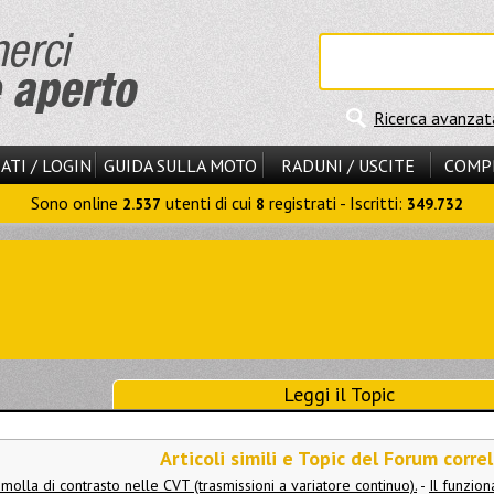
Ricerca avanzat
ATI / LOGIN
GUIDA SULLA MOTO
RADUNI / USCITE
COMP
Sono online
utenti di cui
registrati - Iscritti:
2.537
8
349.732
Leggi il Topic
Articoli simili e Topic del Forum correl
 molla di contrasto nelle CVT (trasmissioni a variatore continuo).
-
Il funzio