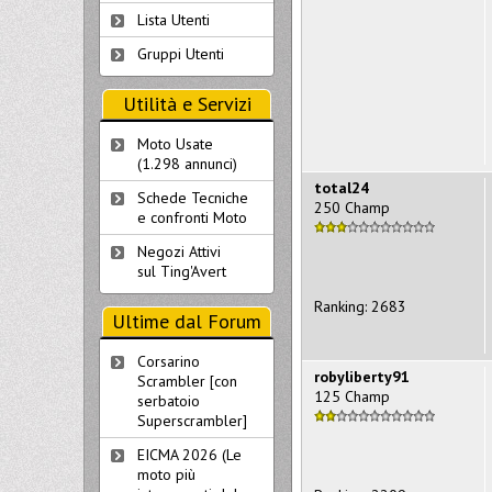
Lista Utenti
Gruppi Utenti
Utilità e Servizi
Moto Usate
(1.298 annunci)
total24
Schede Tecniche
250 Champ
e confronti Moto
Negozi Attivi
sul Ting'Avert
Ranking: 2683
Ultime dal Forum
Corsarino
robyliberty91
Scrambler [con
125 Champ
serbatoio
Superscrambler]
EICMA 2026 (Le
moto più