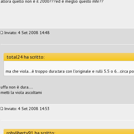
allora quello non è il 2000???ed è meglio questo mhr??
Inviato: 4 Set 2008 14:48
total24 ha scritto:
ma che viola...è troppo dura.tara con l'originale e rulli 5.5 o 6...circa p
uffa non è dura....
metti la viola ascoltami
Inviato: 4 Set 2008 14:53
robyliberty91 ha scritto: