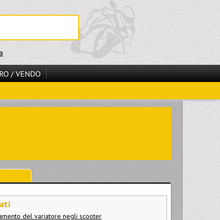
a
RO / VENDO
ati
namento del variatore negli scooter