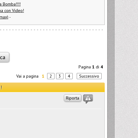
a Bomba!!!!
na con Video!
 max)
-
Pagina
1
di
4
Vai a pagina
1
2
3
4
Successivo
!
Riporta