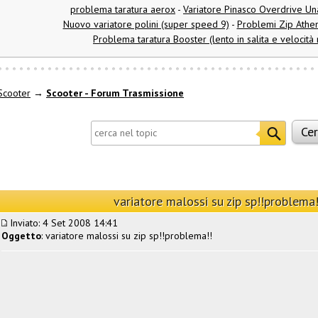
problema taratura aerox
-
Variatore Pinasco Overdrive Un
Nuovo variatore polini (super speed 9)
-
Problemi Zip Athe
Problema taratura Booster (lento in salita e velocità
Scooter
→
Scooter - Forum Trasmissione
variatore malossi su zip sp!!problema!
Inviato: 4 Set 2008 14:41
Oggetto
: variatore malossi su zip sp!!problema!!