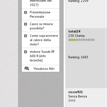
interessanti del
Ranking: 2209
2027)
Presentazione
Personale
Casco su misura:
possibile?
total24
250 Champ
Come sopravvivere
al calore della
moto?
motore Suzuki RF
600 R [info
Ranking: 2683
tecniche]
Visualizza Altri
ciccio921
Senza Benza