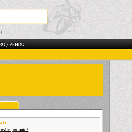
a
RO / VENDO
ati
 così importante?