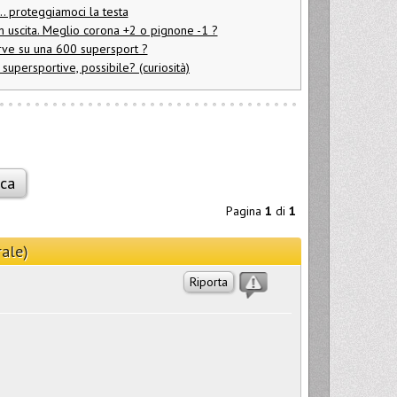
.. proteggiamoci la testa
in uscita. Meglio corona +2 o pignone -1 ?
serve su una 600 supersport ?
supersportive, possibile? (curiosità)
Pagina
1
di
1
rale)
Riporta