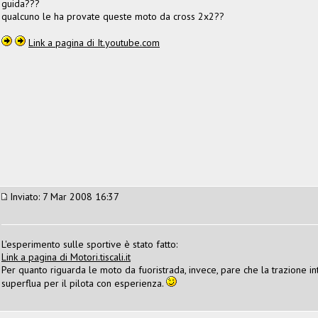
guida???
qualcuno le ha provate queste moto da cross 2x2??
Link a pagina di It.youtube.com
Inviato: 7 Mar 2008 16:37
L'esperimento sulle sportive è stato fatto:
Link a pagina di Motori.tiscali.it
Per quanto riguarda le moto da fuoristrada, invece, pare che la trazione inte
superflua per il pilota con esperienza.