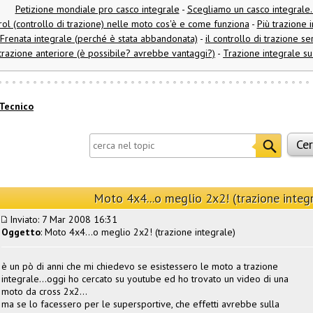
Petizione mondiale pro casco integrale
-
Scegliamo un casco integrale.
rol (controllo di trazione) nelle moto cos'è e come funziona
-
Più trazione 
Frenata integrale (perché è stata abbandonata)
-
il controllo di trazione 
trazione anteriore (è possibile? avrebbe vantaggi?)
-
Trazione integrale su 
Tecnico
Moto 4x4...o meglio 2x2! (trazione integ
Inviato: 7 Mar 2008 16:31
Oggetto
: Moto 4x4...o meglio 2x2! (trazione integrale)
è un pò di anni che mi chiedevo se esistessero le moto a trazione
integrale...oggi ho cercato su youtube ed ho trovato un video di una
moto da cross 2x2...
ma se lo facessero per le supersportive, che effetti avrebbe sulla