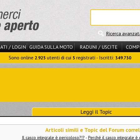
Ricerca avanzat
ATI / LOGIN
GUIDA SULLA MOTO
RADUNI / USCITE
COMP
Sono online
utenti di cui
registrati - Iscritti:
2.925
5
349.730
Leggi il Topic
Articoli simili e Topic del Forum correl
Il casco integrale è pericoloso?!?
-
Perché il casco integrale è