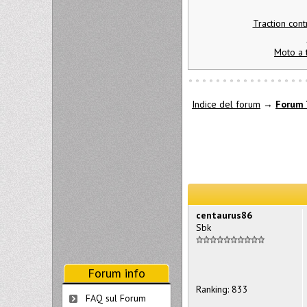
Traction cont
Moto a 
Indice del forum
→
Forum 
centaurus86
Sbk
Forum info
Ranking: 833
FAQ sul Forum