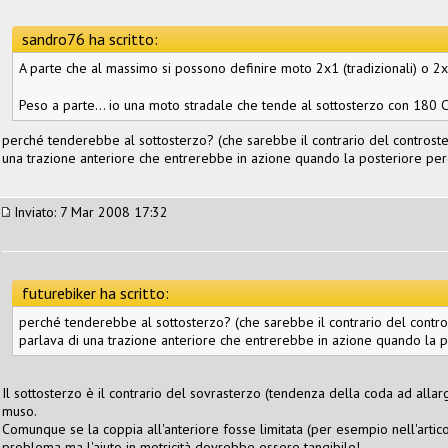
sandro76 ha scritto:
A parte che al massimo si possono definire moto 2x1 (tradizionali) o 2x2
Peso a parte... io una moto stradale che tende al sottosterzo con 180 Cv
perché tenderebbe al sottosterzo? (che sarebbe il contrario del controster
una trazione anteriore che entrerebbe in azione quando la posteriore per
Inviato: 7 Mar 2008 17:32
futurebiker ha scritto:
perché tenderebbe al sottosterzo? (che sarebbe il contrario del contros
parlava di una trazione anteriore che entrerebbe in azione quando la 
Il sottosterzo è il contrario del sovrasterzo (tendenza della coda ad allarg
muso.
Comunque se la coppia all'anteriore fosse limitata (per esempio nell'artic
problema ma l'aiuto in motricità dovrebbe essere tangibile!