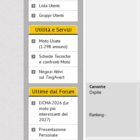
Lista Utenti
Gruppi Utenti
Utilità e Servizi
Moto Usate
(1.298 annunci)
Schede Tecniche
e confronti Moto
Negozi Attivi
sul Ting'Avert
Caronte
Ultime dal Forum
Ospite
EICMA 2026 (Le
moto più
interessanti del
Ranking: -
2027)
Presentazione
Personale