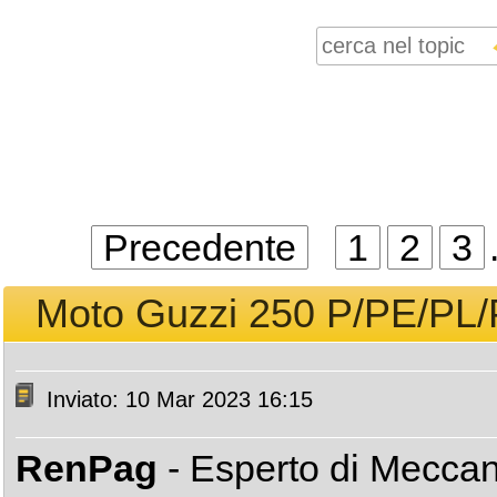
Precedente
1
2
3
Moto Guzzi 250 P/PE/PL/PE
Inviato: 10 Mar 2023 16:15
RenPag
- Esperto di Mecca