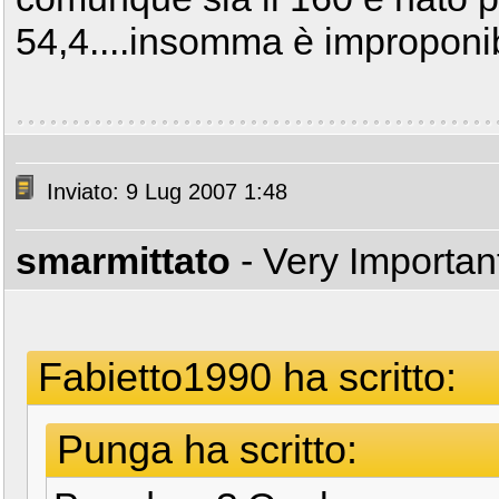
54,4....insomma è improponi
Inviato: 9 Lug 2007 1:48
smarmittato
- Very Importa
Fabietto1990 ha scritto:
Punga ha scritto: