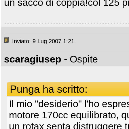
un sacco di coppia!col 125 piu
Inviato: 9 Lug 2007 1:21
scaragiusep
- Ospite
Punga ha scritto:
Il mio "desiderio" l'ho espr
motore 170cc equilibrato, qu
un rotax senta distruggere t