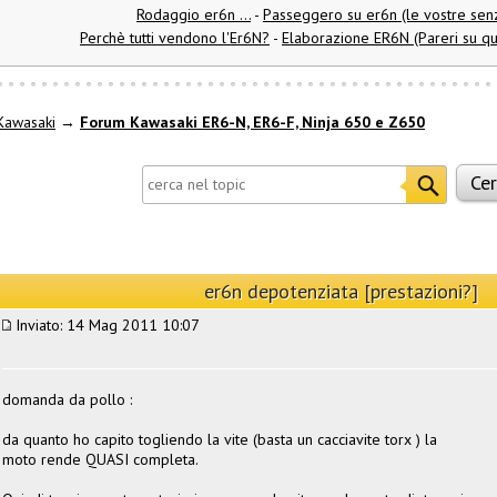
Rodaggio er6n ...
-
Passeggero su er6n (le vostre senz
Perchè tutti vendono l'Er6N?
-
Elaborazione ER6N (Pareri su q
Kawasaki
→
Forum Kawasaki ER6-N, ER6-F, Ninja 650 e Z650
er6n depotenziata [prestazioni?]
Inviato: 14 Mag 2011 10:07
domanda da pollo :
da quanto ho capito togliendo la vite (basta un cacciavite torx ) la
moto rende QUASI completa.