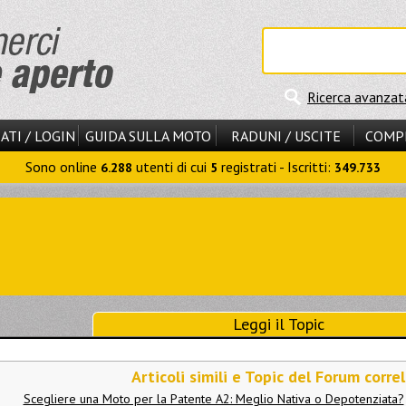
Ricerca avanzat
ATI / LOGIN
GUIDA SULLA MOTO
RADUNI / USCITE
COMP
Sono online
utenti di cui
registrati - Iscritti:
6.288
5
349.733
Leggi il Topic
Articoli simili e Topic del Forum correl
Scegliere una Moto per la Patente A2: Meglio Nativa o Depotenziata?