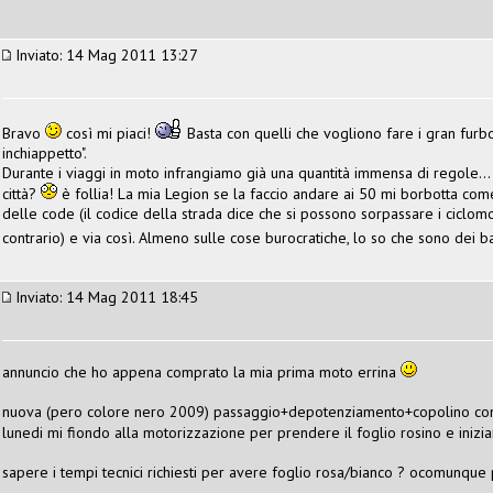
Inviato: 14 Mag 2011 13:27
Bravo
così mi piaci!
Basta con quelli che vogliono fare i gran furboni
inchiappetto".
Durante i viaggi in moto infrangiamo già una quantità immensa di regole... v
città?
è follia! La mia Legion se la faccio andare ai 50 mi borbotta come 
delle code (il codice della strada dice che si possono sorpassare i ciclomoto
contrario) e via così. Almeno sulle cose burocratiche, lo so che sono dei b
Inviato: 14 Mag 2011 18:45
annuncio che ho appena comprato la mia prima moto errina
nuova (pero colore nero 2009) passaggio+depotenziamento+copolino con 
lunedi mi fiondo alla motorizzazione per prendere il foglio rosino e inizi
sapere i tempi tecnici richiesti per avere foglio rosa/bianco ? ocomunque 