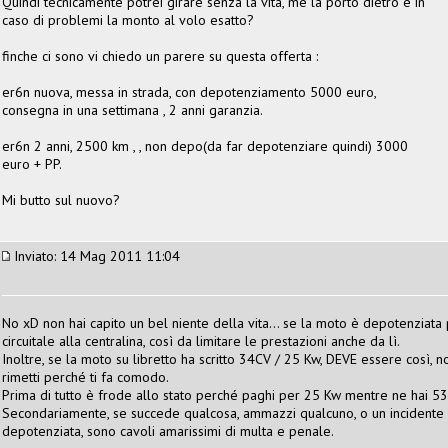
Quindi tecnicamente potrei girare senza la vita, me la porto dietro e in
caso di problemi la monto al volo esatto?
finche ci sono vi chiedo un parere su questa offerta :
er6n nuova, messa in strada, con depotenziamento 5000 euro,
consegna in una settimana , 2 anni garanzia.
er6n 2 anni, 2500 km , , non depo(da far depotenziare quindi) 3000
euro + PP.
Mi butto sul nuovo?
Inviato: 14 Mag 2011 11:04
No xD non hai capito un bel niente della vita... se la moto è depotenziata 
circuitale alla centralina, così da limitare le prestazioni anche da lì.
Inoltre, se la moto su libretto ha scritto 34CV / 25 Kw, DEVE essere così, 
rimetti perché ti fa comodo.
Prima di tutto è frode allo stato perché paghi per 25 Kw mentre ne hai 53
Secondariamente, se succede qualcosa, ammazzi qualcuno, o un incidente qu
depotenziata, sono cavoli amarissimi di multa e penale.