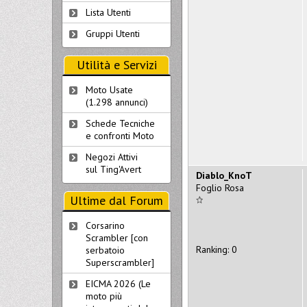
Lista Utenti
Gruppi Utenti
Utilità e Servizi
Moto Usate
(1.298 annunci)
Schede Tecniche
e confronti Moto
Negozi Attivi
sul Ting'Avert
Diablo_KnoT
Foglio Rosa
Ultime dal Forum
Corsarino
Scrambler [con
Ranking: 0
serbatoio
Superscrambler]
EICMA 2026 (Le
moto più