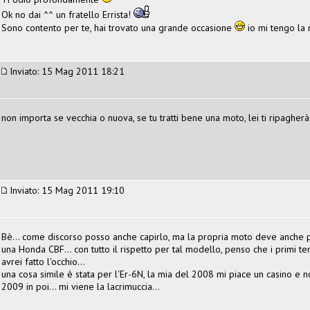
Ok no dai ^^ un fratello Errista!
Sono contento per te, hai trovato una grande occasione
io mi tengo la
Inviato: 15 Mag 2011 18:21
non importa se vecchia o nuova, se tu tratti bene una moto, lei ti ripagherà
Inviato: 15 Mag 2011 19:10
Bè... come discorso posso anche capirlo, ma la propria moto deve anche p
una Honda CBF... con tutto il rispetto per tal modello, penso che i primi te
avrei fatto l'occhio...
una cosa simile è stata per l'Er-6N, la mia del 2008 mi piace un casino e
2009 in poi... mi viene la lacrimuccia...