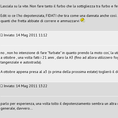
Lasciala su la vite. Non fare tanto il furbo che la sottigliezza tra furbo e 
Edit: io ce l'ho depotenziata, FIDATI che tira come una dannata anche così.
quanti che fretta abbiate di correre e ammazzarvi
Inviato: 14 Mag 2011 11:12
no , non ho intenzione di fare "furbate" in quanto prendo la moto cos', la u
a ottobre , una volta fatti i 21 anni , daro la A3 (fino ad allora utilizzero 
tangenziale e autostrada).
A ottobre appena presa al a3 (o prima della prossima estate) toglierò il
Inviato: 14 Mag 2011 13:22
parlo per esperienza, una volta tolto il depotenziamento sembra un altra 
generale, davvero...