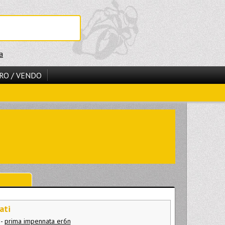
a
RO / VENDO
ati
-
prima impennata er6n