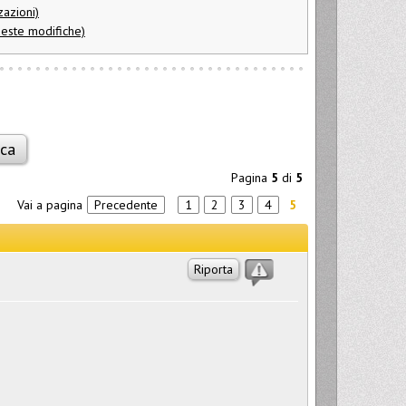
azioni)
ueste modifiche)
Pagina
5
di
5
Vai a pagina
Precedente
1
2
3
4
5
Riporta