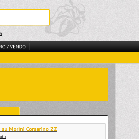
a
RO / VENDO
] su Morini Corsarino ZZ
moto