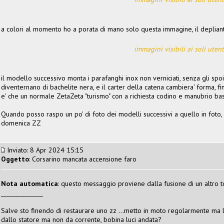
a colori al momento ho a porata di mano solo questa immagine, il depliant
immagini visibili ai soli utent
il modello successivo monta i parafanghi inox non verniciati, senza gli spoil
diventernano di bachelite nera, e il carter della catena cambiera' forma, f
e' che un normale ZetaZeta "turismo" con a richiesta codino e manubrio bas
Quando posso raspo un po' di foto dei modelli successivi a quello in foto,
domenica ZZ
Inviato: 8 Apr 2024 15:15
Oggetto
: Corsarino mancata accensione faro
Nota automatica
: questo messaggio proviene dalla fusione di un altro t
______________
Salve sto finendo di restaurare uno zz ...metto in moto regolarmente ma le
dallo statore ma non da corrente, bobina luci andata?