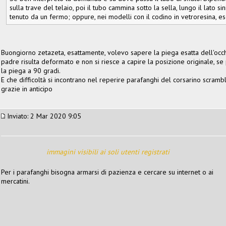
sulla trave del telaio, poi il tubo cammina sotto la sella, lungo il lato si
tenuto da un fermo; oppure, nei modelli con il codino in vetroresina, es
Buongiorno zetazeta, esattamente, volevo sapere la piega esatta dell'occhie
padre risulta deformato e non si riesce a capire la posizione originale, s
la piega a 90 gradi.
E che difficoltà si incontrano nel reperire parafanghi del corsarino scramb
grazie in anticipo
Inviato: 2 Mar 2020 9:05
immagini visibili ai soli utenti registrati
Per i parafanghi bisogna armarsi di pazienza e cercare su internet o ai
mercatini.