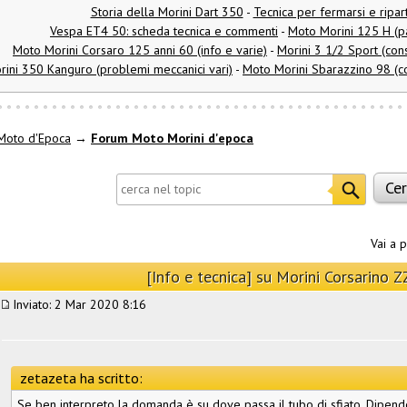
Storia della Morini Dart 350
-
Tecnica per fermarsi e ripar
Vespa ET4 50: scheda tecnica e commenti
-
Moto Morini 125 H (pa
Moto Morini Corsaro 125 anni 60 (info e varie)
-
Morini 3 1/2 Sport (cons
rini 350 Kanguro (problemi meccanici vari)
-
Moto Morini Sbarazzino 98 (co
Moto d'Epoca
→
Forum Moto Morini d'epoca
Vai a 
[Info e tecnica] su Morini Corsarino Z
Inviato: 2 Mar 2020 8:16
zetazeta ha scritto:
Se ben interpreto la domanda è su dove passa il tubo di sfiato. Dipende