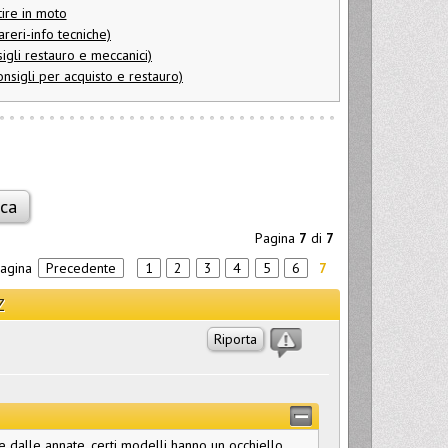
tire in moto
reri-info tecniche)
igli restauro e meccanici)
nsigli per acquisto e restauro)
Pagina
7
di
7
pagina
Precedente
1
2
3
4
5
6
7
Z
Riporta
 dalle annate, certi modelli hanno un occhiello