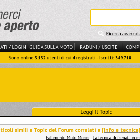
Ricerca avanzat
ATI / LOGIN
GUIDA SULLA MOTO
RADUNI / USCITE
COMP
Sono online
utenti di cui
registrati - Iscritti:
3.132
4
349.718
Leggi il Topic
ticoli simili e Topic del Forum correlati a
[Info e tecnica
Fallimento Moto Morini
-
La tecnica di frenata in 