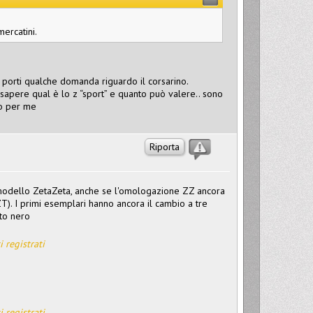
mercatini.
 porti qualche domanda riguardo il corsarino.
apere qual è lo z “sport” e quanto può valere.. sono
to per me
Riporta
 il modello ZetaZeta, anche se l'omologazione ZZ ancora
ZT). I primi esemplari hanno ancora il cambio a tre
nto nero
i registrati
i registrati