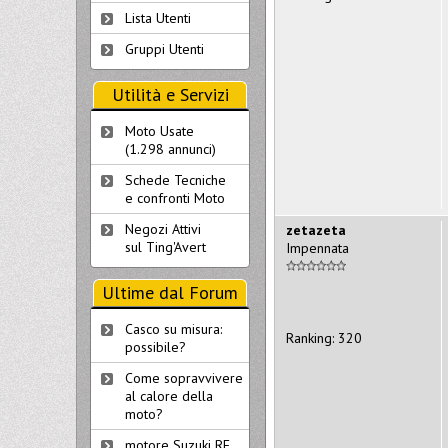
Lista Utenti
Gruppi Utenti
Utilità e Servizi
Moto Usate
(1.298 annunci)
Schede Tecniche
e confronti Moto
Negozi Attivi
zetazeta
sul Ting'Avert
Impennata
Ultime dal Forum
Casco su misura:
Ranking: 320
possibile?
Come sopravvivere
al calore della
moto?
motore Suzuki RF