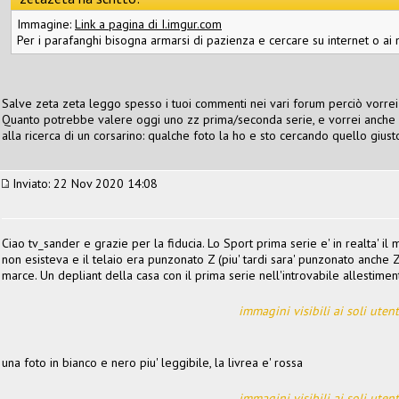
Immagine:
Link a pagina di I.imgur.com
Per i parafanghi bisogna armarsi di pazienza e cercare su internet o ai 
Salve zeta zeta leggo spesso i tuoi commenti nei vari forum perciò vorrei
Quanto potrebbe valere oggi uno zz prima/seconda serie, e vorrei anche s
alla ricerca di un corsarino: qualche foto la ho e sto cercando quello gius
Inviato: 22 Nov 2020 14:08
Ciao tv_sander e grazie per la fiducia. Lo Sport prima serie e' in realta'
non esisteva e il telaio era punzonato Z (piu' tardi sara' punzonato anche 
marce. Un depliant della casa con il prima serie nell'introvabile allestime
immagini visibili ai soli utent
una foto in bianco e nero piu' leggibile, la livrea e' rossa
immagini visibili ai soli utent