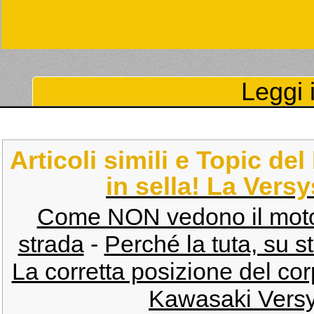
Leggi i
Articoli simili e Topic de
in sella! La Versy
Come NON vedono il motocicl
strada
-
Perché la tuta, su st
La corretta posizione del cor
Kawasaki Versy