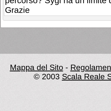
percorso? Sygi ha un limite 
Grazie
Mappa del Sito
-
Regolament
© 2003
Scala Reale S.