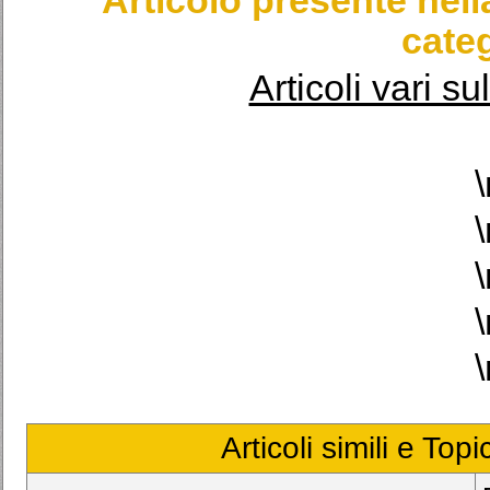
Articolo presente nel
categ
Articoli vari su
\
\
\
\
\
Articoli simili e Top