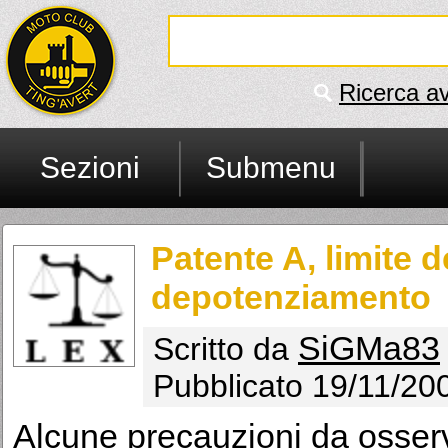
Ricerca a
Sezioni
Submenu
Patente A, limite d
depotenziamento
SiGMa83
Scritto da
Pubblicato 19/11/20
Alcune precauzioni da osserv