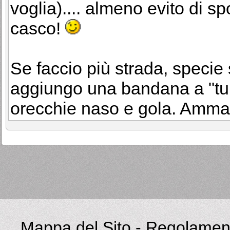
voglia).... almeno evito di sp
casco!
Se faccio più strada, specie 
aggiungo una bandana a "tub
orecchie naso e gola. Ammazzo
Mappa del Sito
-
Regolament