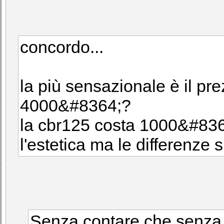
concordo...
la più sensazionale è il pr
4000&#8364;?
la cbr125 costa 1000&#836
l'estetica ma le differenze s
Senza contare che senza a