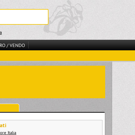
a
RO / VENDO
ati
ore Italia