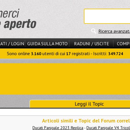
Ricerca avanzat
ATI / LOGIN
GUIDA SULLA MOTO
RADUNI / USCITE
COMP
Sono online
utenti di cui
registrati - Iscritti:
3.160
17
349.724
Leggi il Topic
Articoli simili e Topic del Forum correl
Ducati Panigale 2023 Replica
-
Ducati Panigale V4 Tricol