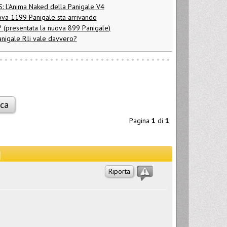
 S: L'Anima Naked della Panigale V4
ova 1199 Panigale sta arrivando
 (presentata la nuova 899 Panigale)
nigale R:li vale davvero?
Pagina
1
di
1
]
Riporta