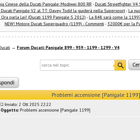
ia Cinese della Ducati Panigale: Modiwei 800 RR
-
Ducati Streetfighter V4
 Ducati Panigale V2 al TT: Davey Todd la guiderà nella Supersport
-
La nu
! Ora parla Lei! (Ducati 1199 Panigale S 2012)
-
La 848 sarà come la 1199?
NEW! Motore Ducati Superquadro (1199) - Commenti
-
32000€ per la Pa
ucati
→
Forum Ducati Panigale 899 - 959 - 1199 - 1299 - V4
spondi
Problemi accensione [Panigale 1199
Inviato: 2 Ott 2025 22:22
Oggetto
: Problemi accensione [Panigale 1199]