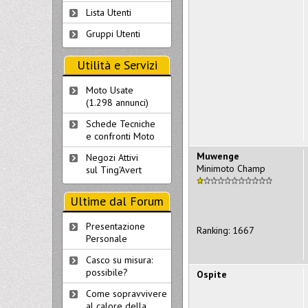
Lista Utenti
Gruppi Utenti
Utilità e Servizi
Moto Usate
(1.298 annunci)
Schede Tecniche
e confronti Moto
Muwenge
Negozi Attivi
Minimoto Champ
sul Ting'Avert
Ultime dal Forum
Presentazione
Ranking: 1667
Personale
Casco su misura:
possibile?
Ospite
Come sopravvivere
al calore della