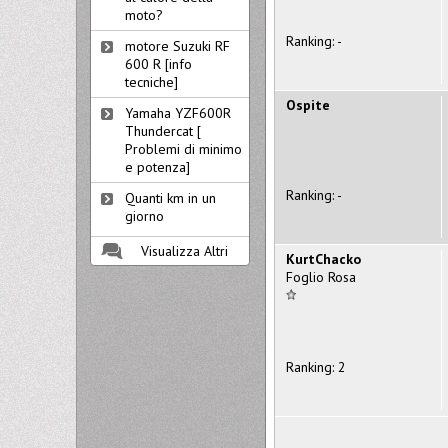
moto?
Ranking: -
motore Suzuki RF
600 R [info
tecniche]
Ospite
Yamaha YZF600R
Thundercat [
Problemi di minimo
e potenza]
Ranking: -
Quanti km in un
giorno
Visualizza Altri
KurtChacko
Foglio Rosa
Ranking: 2