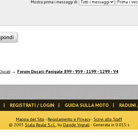
Mostra prima i messaggi di:
spondi
Ducati
→
Forum Ducati Panigale 899 - 959 - 1199 - 1299 - V4
REGISTRATI / LOGIN
GUIDA SULLA MOTO
RADUNI 
Mappa del Sito
-
Regolamento e Privacy
-
Scrivi allo Staff
© 2003
Scala Reale S.r.l.
, by
Davide Vignali
- Generata in 0.015 s