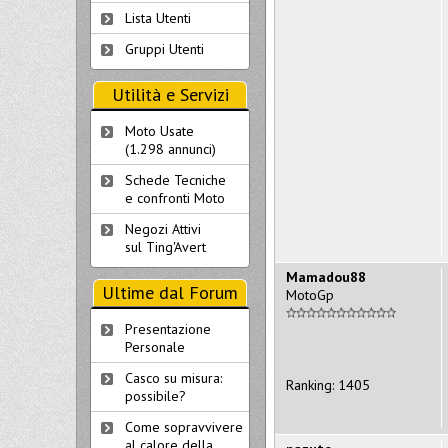
Lista Utenti
Gruppi Utenti
Utilità e Servizi
Moto Usate
(1.298 annunci)
Schede Tecniche
e confronti Moto
Negozi Attivi
sul Ting'Avert
Mamadou88
Ultime dal Forum
MotoGp
Presentazione
Personale
Casco su misura:
Ranking: 1405
possibile?
Come sopravvivere
al calore della