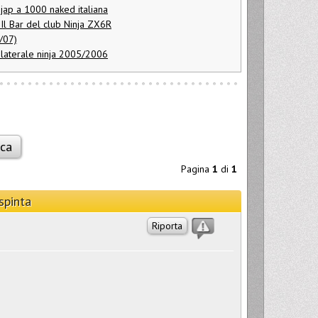
 jap a 1000 naked italiana
 Il Bar del club Ninja ZX6R
/07)
 laterale ninja 2005/2006
Pagina
1
di
1
spinta
Riporta