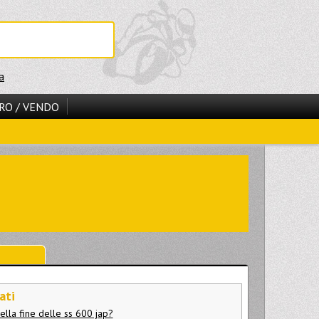
a
RO / VENDO
ati
ella fine delle ss 600 jap?