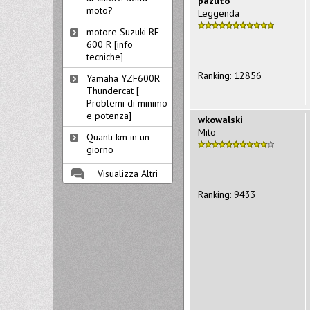
pazuto
moto?
Leggenda
motore Suzuki RF
600 R [info
tecniche]
Ranking: 12856
Yamaha YZF600R
Thundercat [
Problemi di minimo
e potenza]
wkowalski
Mito
Quanti km in un
giorno
Visualizza Altri
Ranking: 9433