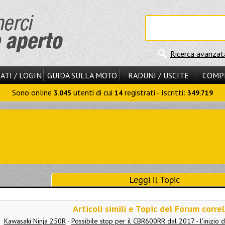
Ricerca avanzat
ATI / LOGIN
GUIDA SULLA MOTO
RADUNI / USCITE
COMP
Sono online
utenti di cui
registrati - Iscritti:
3.045
14
349.719
Leggi il Topic
Articoli simili e Topic del Forum correl
Kawasaki Ninja 250R
-
Possibile stop per il CBR600RR dal 2017 - l'inizio d