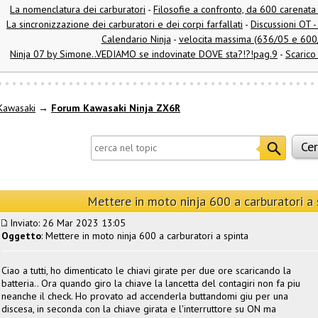
La nomenclatura dei carburatori
-
Filosofie a confronto, da 600 carenata
La sincronizzazione dei carburatori e dei corpi farfallati
-
Discussioni OT -
Calendario Ninja
-
velocita massima (636/05 e 600
Ninja 07 by Simone..VEDIAMO se indovinate DOVE sta?!?!pag.9
-
Scarico
Kawasaki
→
Forum Kawasaki Ninja ZX6R
Mettere in moto ninja 600 a carburatori a 
Inviato: 26 Mar 2023 13:05
Oggetto
: Mettere in moto ninja 600 a carburatori a spinta
Ciao a tutti, ho dimenticato le chiavi girate per due ore scaricando la
batteria.. Ora quando giro la chiave la lancetta del contagiri non fa piu
neanche il check. Ho provato ad accenderla buttandomi giu per una
discesa, in seconda con la chiave girata e l'interruttore su ON ma