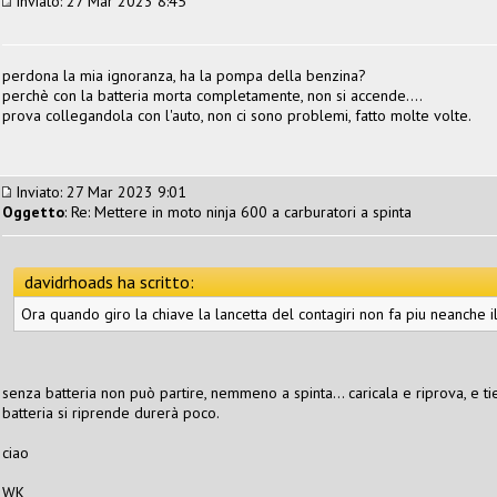
Inviato: 27 Mar 2023 8:45
perdona la mia ignoranza, ha la pompa della benzina?
perchè con la batteria morta completamente, non si accende....
prova collegandola con l'auto, non ci sono problemi, fatto molte volte.
Inviato: 27 Mar 2023 9:01
Oggetto
: Re: Mettere in moto ninja 600 a carburatori a spinta
davidrhoads ha scritto:
Ora quando giro la chiave la lancetta del contagiri non fa piu neanche i
senza batteria non può partire, nemmeno a spinta... caricala e riprova, e t
batteria si riprende durerà poco.
ciao
WK