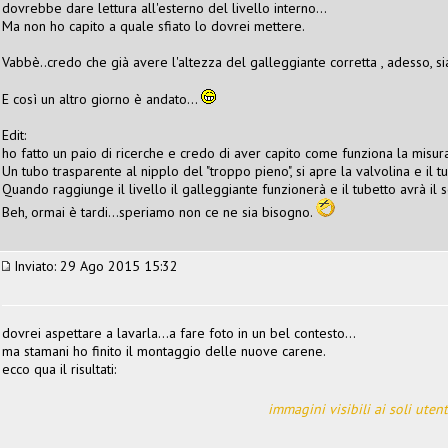
dovrebbe dare lettura all'esterno del livello interno...
Ma non ho capito a quale sfiato lo dovrei mettere.
Vabbè..credo che già avere l'altezza del galleggiante corretta , adesso, s
E così un altro giorno è andato...
Edit:
ho fatto un paio di ricerche e credo di aver capito come funziona la misura
Un tubo trasparente al nipplo del "troppo pieno", si apre la valvolina e il tub
Quando raggiunge il livello il galleggiante funzionerà e il tubetto avrà il s
Beh, ormai è tardi...speriamo non ce ne sia bisogno.
Inviato: 29 Ago 2015 15:32
dovrei aspettare a lavarla...a fare foto in un bel contesto...
ma stamani ho finito il montaggio delle nuove carene.
ecco qua il risultati:
immagini visibili ai soli utent