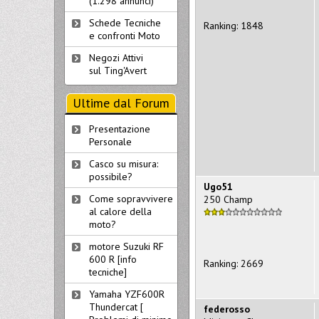
(1.298 annunci)
Schede Tecniche
Ranking: 1848
e confronti Moto
Negozi Attivi
sul Ting'Avert
Ultime dal Forum
Presentazione
Personale
Casco su misura:
possibile?
Ugo51
Come sopravvivere
250 Champ
al calore della
moto?
motore Suzuki RF
600 R [info
Ranking: 2669
tecniche]
Yamaha YZF600R
Thundercat [
federosso