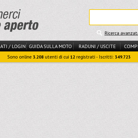
Ricerca avanzat
ATI / LOGIN
GUIDA SULLA MOTO
RADUNI / USCITE
COMP
Sono online
utenti di cui
registrati - Iscritti:
3.208
12
349.723