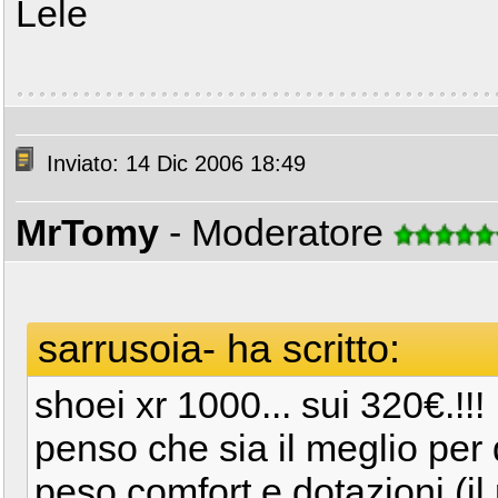
Lele
Inviato: 14 Dic 2006 18:49
MrTomy
- Moderatore
sarrusoia- ha scritto:
shoei xr 1000... sui 320€.!!!
penso che sia il meglio per
peso,comfort e dotazioni (il