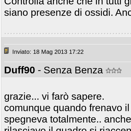
Controlla anche che in tutti gl
siano presenze di ossidi. An
Inviato: 18 Mag 2013 17:22
Duff90
- Senza Benza
grazie... vi farò sapere.
comunque quando frenavo il 
spegneva totalmente.. anche i
rilasciavo il quadro si riacc