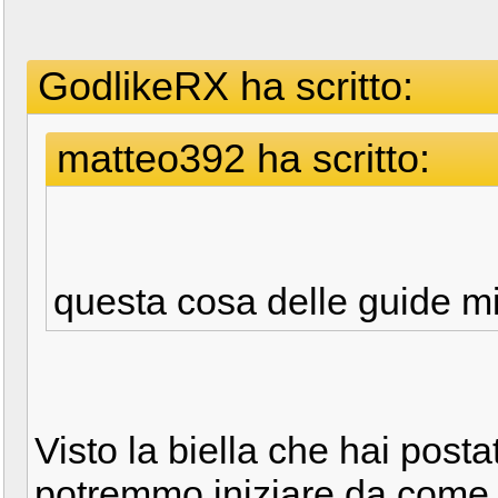
GodlikeRX ha scritto:
matteo392 ha scritto:
questa cosa delle guide m
Visto la biella che hai pos
potremmo iniziare da come 