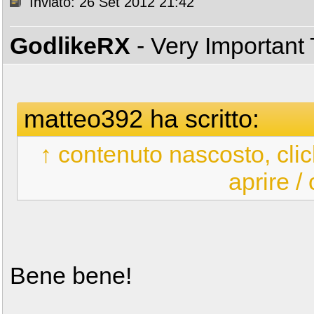
Inviato: 26 Set 2012 21:42
GodlikeRX
- Very Important
matteo392 ha scritto:
↑ contenuto nascosto, clic
aprire /
Bene bene!