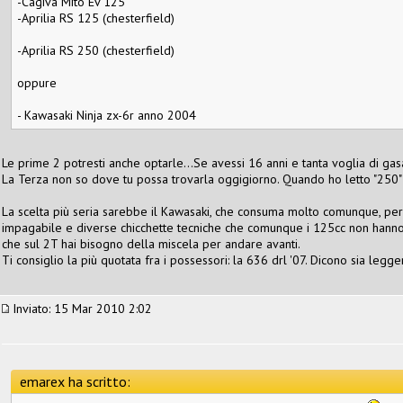
-Cagiva Mito Ev 125
-Aprilia RS 125 (chesterfield)
-Aprilia RS 250 (chesterfield)
oppure
- Kawasaki Ninja zx-6r anno 2004
Le prime 2 potresti anche optarle...Se avessi 16 anni e tanta voglia di gasa
La Terza non so dove tu possa trovarla oggigiorno. Quando ho letto "250" 
La scelta più seria sarebbe il Kawasaki, che consuma molto comunque, però h
impagabile e diverse chicchette tecniche che comunque i 125cc non hanno da o
che sul 2T hai bisogno della miscela per andare avanti.
Ti consiglio la più quotata fra i possessori: la 636 drl '07. Dicono sia legg
Inviato: 15 Mar 2010 2:02
emarex ha scritto: