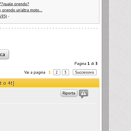
5??quale prendo?
, prendo un'altra moto...
695)
-
Pagina
1
di
3
Vai a pagina
1
2
3
Successivo
t o 4t]
Riporta