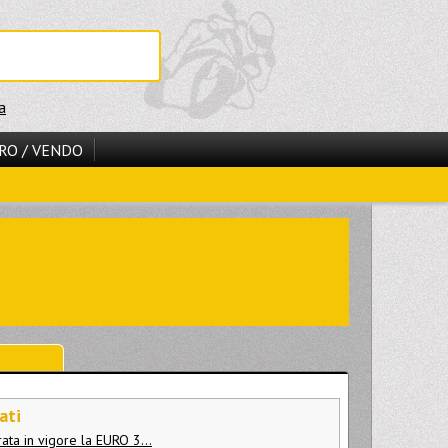
a
RO / VENDO
ati
rata in vigore la EURO 3...