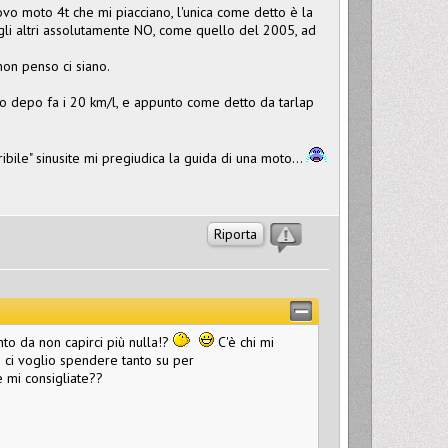
ovo moto 4t che mi piacciano, l'unica come detto è la
 gli altri assolutamente NO, come quello del 2005, ad
 non penso ci siano.
o depo fa i 20 km/l, e appunto come detto da tarlap
ibile" sinusite mi pregiudica la guida di una moto...
Riporta
nto da non capirci più nulla!?
C'è chi mi
n ci voglio spendere tanto su per
e mi consigliate??