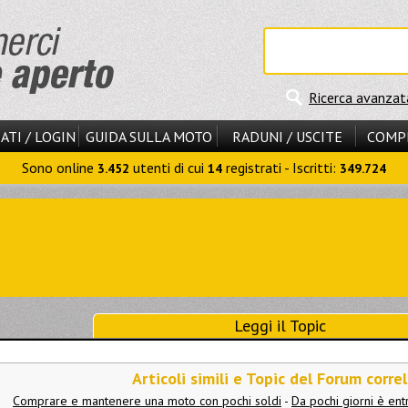
Ricerca avanzat
ATI / LOGIN
GUIDA SULLA MOTO
RADUNI / USCITE
COMP
Sono online
utenti di cui
registrati - Iscritti:
3.452
14
349.724
Leggi il Topic
Articoli simili e Topic del Forum correl
Comprare e mantenere una moto con pochi soldi
-
Da pochi giorni è ent