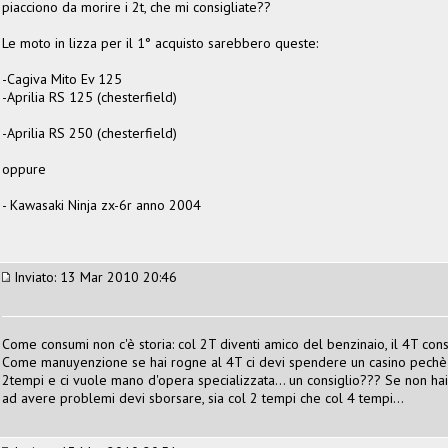
piacciono da morire i 2t, che mi consigliate??
Le moto in lizza per il 1° acquisto sarebbero queste:
-Cagiva Mito Ev 125
-Aprilia RS 125 (chesterfield)
-Aprilia RS 250 (chesterfield)
oppure
- Kawasaki Ninja zx-6r anno 2004
Inviato: 13 Mar 2010 20:46
Come consumi non c'è storia: col 2T diventi amico del benzinaio, il 4T c
Come manuyenzione se hai rogne al 4T ci devi spendere un casino pechè l
2tempi e ci vuole mano d'opera specializzata... un consiglio??? Se non hai
ad avere problemi devi sborsare, sia col 2 tempi che col 4 tempi...