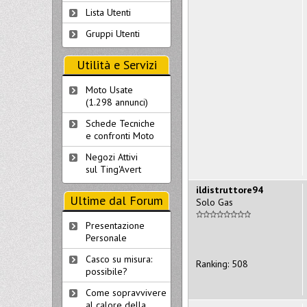
Lista Utenti
Gruppi Utenti
Utilità e Servizi
Moto Usate
(1.298 annunci)
Schede Tecniche
e confronti Moto
Negozi Attivi
sul Ting'Avert
ildistruttore94
Ultime dal Forum
Solo Gas
Presentazione
Personale
Casco su misura:
Ranking: 508
possibile?
Come sopravvivere
al calore della