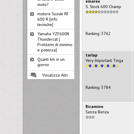
emarex
moto?
S. Stock 600 Champ
motore Suzuki RF
600 R [info
tecniche]
Ranking: 3762
Yamaha YZF600R
Thundercat [
Problemi di minimo
e potenza]
tarlap
Quanti km in un
Very Important Tinga
giorno
Visualizza Altri
Ranking: 3784
Ricamino
Senza Benza