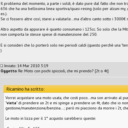
Il problema del momento, a parte i soldi, è dato pure dal fatto che non tr
636 che ha una bellissima linea sportiva/quasi-resing (solo per alcuni my,
es.).
Se ci fossero altre così, starei a valutarle...ma d'altro canto sotto i 3000€
Altro aspetto da appurare è quanto consumano i 125cc. So solo che la Mit
non comporta le stesse spese di manutenzione del 250.
E si consideri che lo porterò solo nei periodi caldi (questo perchè una "terr
)
Inviato: 14 Mar 2010 3:19
Oggetto
: Re: Moto con pochi spiccioli, che mi prendo? [2t o 4t]
Ricamino ha scritto:
Vorrei acquistare una moto usata, che costi poco...ma son arrivato al pu
"
vieta
" di prendere un 2t e mi spinge a prendere un 4t, dato che io no
gestione/manutenzione/benzina...; però mi piacciono da morire i 2t, ch
Le moto in lizza per il 1° acquisto sarebbero queste: