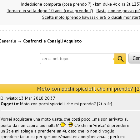
Indecisione completa (cosa prendo ?)
-
ktm duke 4t o rs 2t 12
Tornare in sella dopo 10 anni (cosa prendo ?)
-
Basta, non ne posso più
Scelta moto (prendo kawasaki er6 o ducati monster
Generale
→
Confronti e Consigli Acquisto
Moto con pochi spiccioli, che mi prendo? [2
Inviato: 13 Mar 2010 20:37
Oggetto
: Moto con pochi spiccioli, che mi prendo? [2t o 4t]
Vorrei acquistare una moto usata, che costi poco...ma son arrivato al
punto da non capirci più nulla!?
C'è chi mi "
vieta
" di prendere
un 2t e mi spinge a prendere un 4t, dato che io non ci voglio
spendere tanto su per gestione/manutenzione/benzina...; però mi