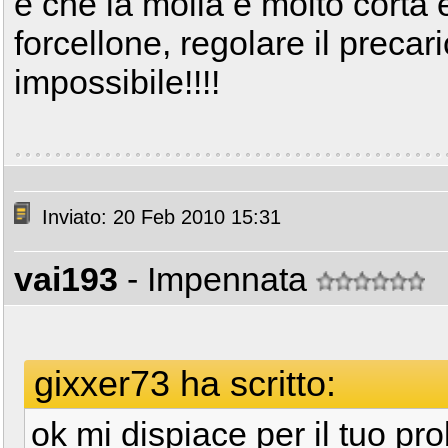
è che la molla è molto corta 
forcellone, regolare il preca
impossibile!!!!
Inviato: 20 Feb 2010 15:31
vai193
- Impennata
gixxer73 ha scritto:
ok mi dispiace per il tuo p