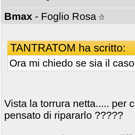
Bmax
- Foglio Rosa
TANTRATOM ha scritto:
Ora mi chiedo se sia il caso 
Vista la torrura netta..... per 
pensato di ripararlo ?????