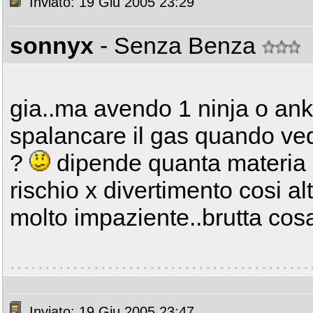
Inviato: 19 Giu 2005 23:29
sonnyx
- Senza Benza
gia..ma avendo 1 ninja o ank
spalancare il gas quando vedi
?
dipende quanta materia gr
rischio x divertimento cosi alt
molto impaziente..brutta cos
Inviato: 19 Giu 2005 23:47