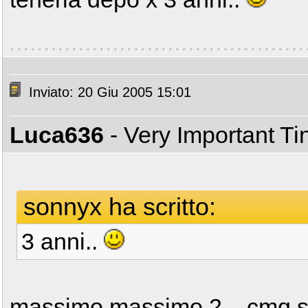
Inviato: 20 Giu 2005 15:01
Luca636
- Very Important T
sonnyx ha scritto:
3 anni..
massimo massimo 2... cmq s