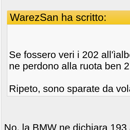
WarezSan ha scritto:
Se fossero veri i 202 all'ìa
ne perdono alla ruota ben 
Ripeto, sono sparate da vola
No, la BMW ne dichiara 193 a