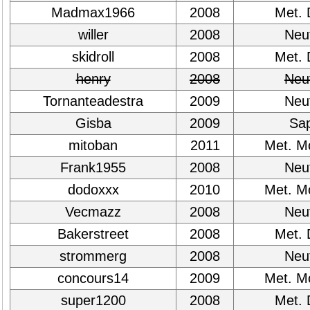
Madmax1966
2008
Met. 
willer
2008
Neut
skidroll
2008
Met. 
henry
2008
Neut
Tornanteadestra
2009
Neut
Gisba
2009
Sap
mitoban
2011
Met. M
Frank1955
2008
Neut
dodoxxx
2010
Met. M
Vecmazz
2008
Neut
Bakerstreet
2008
Met. 
strommerg
2008
Neut
concours14
2009
Met. M
super1200
2008
Met. 