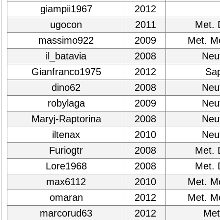
giampii1967
2012
ugocon
2011
Met. 
massimo922
2009
Met. M
il_batavia
2008
Neut
Gianfranco1975
2012
Sap
dino62
2008
Neut
robylaga
2009
Neut
Maryj-Raptorina
2008
Neut
iltenax
2010
Neut
Furiogtr
2008
Met. 
Lore1968
2008
Met. 
max6112
2010
Met. M
omaran
2012
Met. M
marcorud63
2012
Met