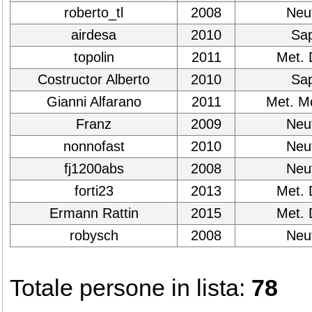
roberto_tl
2008
Neut
airdesa
2010
Sap
topolin
2011
Met. 
Costructor Alberto
2010
Sap
Gianni Alfarano
2011
Met. M
Franz
2009
Neut
nonnofast
2010
Neut
fj1200abs
2008
Neut
forti23
2013
Met. 
Ermann Rattin
2015
Met. 
robysch
2008
Neut
Totale persone in lista:
78