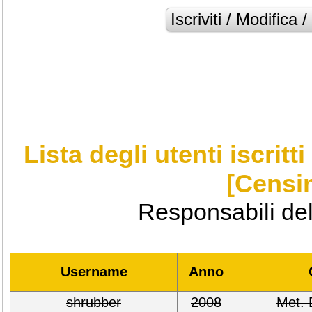
Lista degli utenti iscrit
[Censi
Responsabili dell
Username
Anno
shrubber
2008
Met. 