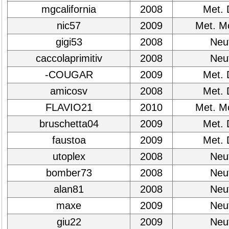
mgcalifornia
2008
Met. 
nic57
2009
Met. M
gigi53
2008
Neut
caccolaprimitiv
2008
Neut
-COUGAR
2009
Met. 
amicosv
2008
Met. 
FLAVIO21
2010
Met. M
bruschetta04
2009
Met. 
faustoa
2009
Met. 
utoplex
2008
Neut
bomber73
2008
Neut
alan81
2008
Neut
maxe
2009
Neut
giu22
2009
Neut