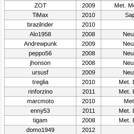
ZOT
2009
Met. M
TiMax
2010
Sap
brazilrider
2010
Alo1958
2008
Neut
Andrewpunk
2009
Neut
peppo56
2008
Neut
jhonson
2008
Neut
ursusf
2009
Neut
treglia
2010
Met. 
rinforzino
2011
Met. 
marcmoto
2010
Met
enny53
2011
Met. 
tigam
2008
Met. 
domo1949
2012