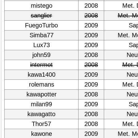
mistego
2008
Met. 
sanglier
2008
Met. M
FuegoTurbo
2009
Sap
Simba77
2009
Met. M
Lux73
2009
Sap
john59
2008
Neut
intermot
2008
Met. 
kawa1400
2009
Neut
rolemans
2009
Met. 
kawapotter
2008
Neut
milan99
2009
Sap
kawagatto
2008
Neut
Thor57
2008
Met. 
kawone
2009
Met. M