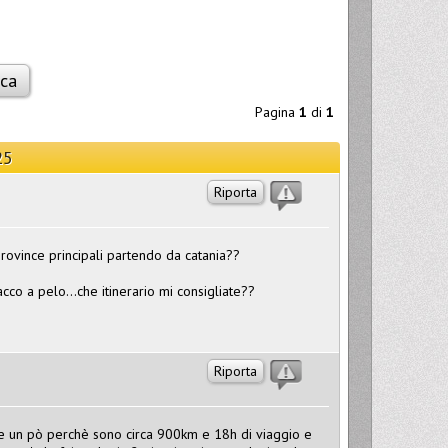
Pagina
1
di
1
25
Riporta
province principali partendo da catania??
cco a pelo...che itinerario mi consigliate??
Riporta
be un pò perchè sono circa 900km e 18h di viaggio e