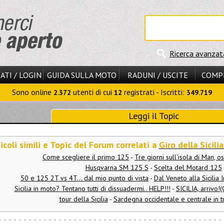
Ricerca avanzat
ATI / LOGIN
GUIDA SULLA MOTO
RADUNI / USCITE
COMP
Sono online
utenti di cui
registrati - Iscritti:
2.372
12
349.719
Leggi il Topic
icoli simili e Topic del Forum correlati a
Giro della Sicili
Come scegliere il primo 125
-
Tre giorni sull'isola di Man, 
Husqvarna SM 125 S
-
Scelta del Motard 125
50 e 125 2T vs 4T... dal mio punto di vista
-
Dal Veneto alla Sicilia
Sicilia in moto? Tentano tutti di dissuadermi.. HELP!!!
-
SICILIA, arrivo!
tour della Sicilia
-
Sardegna occidentale e centrale in tr