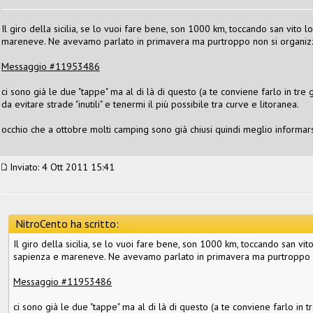
Il giro della sicilia, se lo vuoi fare bene, son 1000 km, toccando san vito
mareneve. Ne avevamo parlato in primavera ma purtroppo non si organizz
Messaggio #11953486
ci sono già le due "tappe" ma al di là di questo (a te conviene farlo in tre
da evitare strade "inutili" e tenermi il più possibile tra curve e litoranea.
occhio che a ottobre molti camping sono già chiusi quindi meglio informars
Inviato: 4 Ott 2011 15:41
NitroCento ha scritto:
Il giro della sicilia, se lo vuoi fare bene, son 1000 km, toccando san v
sapienza e mareneve. Ne avevamo parlato in primavera ma purtroppo n
Messaggio #11953486
ci sono già le due "tappe" ma al di là di questo (a te conviene farlo in t