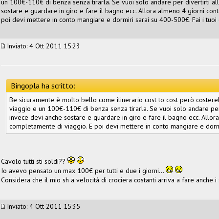
un 100€-110€ di benza senza tirarla. Se vuoi solo andare per divertirti allo
sostare e guardare in giro e fare il bagno ecc. Allora almeno 4 giorni co
poi devi mettere in conto mangiare e dormiri sarai su 400-500€. Fai i tuoi c
Inviato: 4 Ott 2011 15:23
Bingopla ha scritto:
Be sicuramente è molto bello come itinerario cost to cost però coste
viaggio e un 100€-110€ di benza senza tirarla. Se vuoi solo andare per di
invece devi anche sostare e guardare in giro e fare il bagno ecc. Allo
completamente di viaggio. E poi devi mettere in conto mangiare e dormiri
Cavolo tutti sti soldi??
Io avevo pensato un max 100€ per tutti e due i giorni...
Considera che il mio sh a velocità di crociera costanti arriva a fare anche i 
Inviato: 4 Ott 2011 15:35