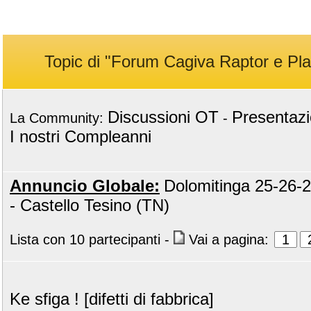
Topic di "Forum Cagiva Raptor e Pl
Discussioni OT
Presentazi
La Community:
-
I nostri Compleanni
Annuncio Globale:
Dolomitinga 25-26-
- Castello Tesino (TN)
Lista con 10 partecipanti
-
Vai a pagina:
1
Ke sfiga ! [difetti di fabbrica]