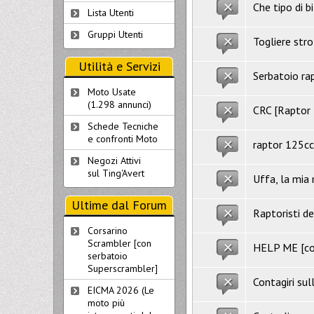
Che tipo di 
Lista Utenti
Gruppi Utenti
Togliere stro
Utilità e Servizi
Serbatoio ra
Moto Usate
(1.298 annunci)
CRC [Raptor
Schede Tecniche
e confronti Moto
raptor 125c
Negozi Attivi
sul Ting'Avert
Uffa, la mia
Ultime dal Forum
Raptoristi d
Corsarino
Scrambler [con
HELP ME [con
serbatoio
Superscrambler]
Contagiri sull
EICMA 2026 (Le
moto più