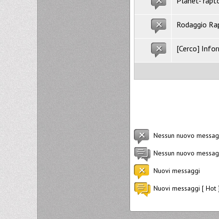
Planet- rapto
Rodaggio Rap
[Cerco] Info
Nessun nuovo messag
Nessun nuovo messagg
Nuovi messaggi
Nuovi messaggi [ Hot 