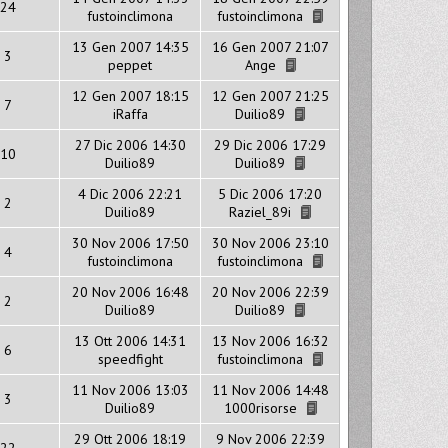
24
fustoinclimona
fustoinclimona
13 Gen 2007 14:35
16 Gen 2007 21:07
3
peppet
Ange
12 Gen 2007 18:15
12 Gen 2007 21:25
7
iRaffa
Duilio89
27 Dic 2006 14:30
29 Dic 2006 17:29
10
Duilio89
Duilio89
4 Dic 2006 22:21
5 Dic 2006 17:20
2
Duilio89
Raziel_89i
30 Nov 2006 17:50
30 Nov 2006 23:10
4
fustoinclimona
fustoinclimona
20 Nov 2006 16:48
20 Nov 2006 22:39
2
Duilio89
Duilio89
13 Ott 2006 14:31
13 Nov 2006 16:32
6
speedfight
fustoinclimona
11 Nov 2006 13:03
11 Nov 2006 14:48
3
Duilio89
1000risorse
29 Ott 2006 18:19
9 Nov 2006 22:39
22