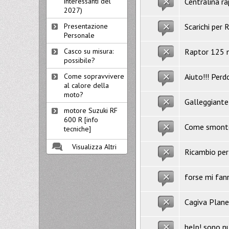
Centralina ra
interessanti del
2027)
Scarichi per
Presentazione
Personale
Raptor 125 
Casco su misura:
possibile?
Aiuto!!! Perd
Come sopravvivere
al calore della
moto?
Galleggiante 
motore Suzuki RF
600 R [info
Come smonto 
tecniche]
Visualizza Altri
Ricambio per 
forse mi fan
Cagiva Planet
help! sono nu