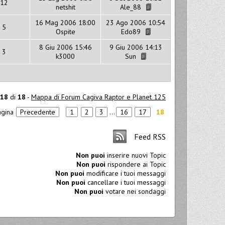
12
netshit
Ale_88
16 Mag 2006 18:00
23 Ago 2006 10:54
5
Ospite
Edo89
8 Giu 2006 15:46
9 Giu 2006 14:13
3
k3000
Sun
18
di
18
-
Mappa di Forum Cagiva Raptor e Planet 125
agina
Precedente
1
2
3
...
16
17
18
Feed RSS
Non puoi
inserire nuovi Topic
Non puoi
rispondere ai Topic
Non puoi
modificare i tuoi messaggi
Non puoi
cancellare i tuoi messaggi
Non puoi
votare nei sondaggi