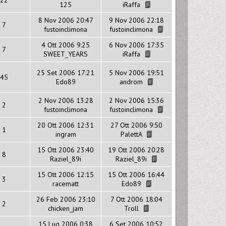
125
iRaffa
8 Nov 2006 20:47
9 Nov 2006 22:18
7
fustoinclimona
fustoinclimona
4 Ott 2006 9:25
6 Nov 2006 17:35
7
SWEET_YEARS
iRaffa
25 Set 2006 17:21
5 Nov 2006 19:51
45
Edo89
androm
2 Nov 2006 13:28
2 Nov 2006 15:36
2
fustoinclimona
fustoinclimona
20 Ott 2006 12:31
27 Ott 2006 9:50
1
ingram
PalettA
15 Ott 2006 23:40
19 Ott 2006 20:28
8
Raziel_89i
Raziel_89i
15 Ott 2006 12:15
15 Ott 2006 16:44
3
racematt
Edo89
26 Feb 2006 23:10
7 Ott 2006 18:04
2
chicken_jam
Troll
15 Lug 2006 0:38
6 Set 2006 10:52