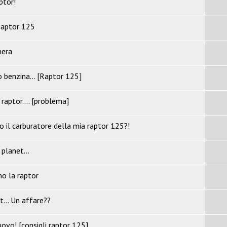
ptor!
 Raptor 125
nera
o benzina... [Raptor 125]
raptor.... [problema]
il carburatore della mia raptor 125?!
planet...
no la raptor
... Un affare??
ovo! [consigli raptor 125]