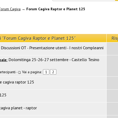
Forum Cagiva
→
Forum Cagiva Raptor e Planet 125
di "Forum Cagiva Raptor e Planet 125"
Ris
Discussioni OT
Presentazione utenti
I nostri Compleanni
-
-
Dolomitinga 25-26-27 settembre - Castello Tesino
bale:
artecipanti
-
Vai a pagina:
1
2
re cagiva raptor 125
 125
agiva planet - raptor