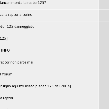
bilanceri monta la raptor125?
zzi a raptor a torino
ptor 125 danneggiato
 125]
c INFO
 raptor non parte mai
el forum!
siglio aquisto usato planet 125 del 2004]
a raptor....