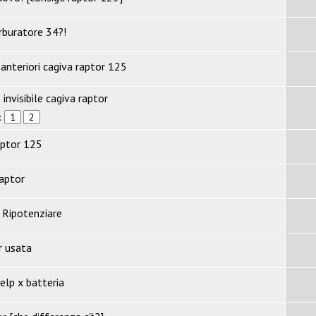
rburatore 34?!
 anteriori cagiva raptor 125
invisibile cagiva raptor
:
1
2
aptor 125
raptor
 Ripotenziare
r usata
elp x batteria