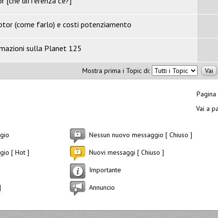
r [che differenza c'è?]
tor (come farlo) e costi potenziamento
rmazioni sulla Planet 125
Mostra prima i Topic di:
Pagina
Vai a p
gio
Nessun nuovo messaggio [ Chiuso ]
io [ Hot ]
Nuovi messaggi [ Chiuso ]
Importante
]
Annuncio