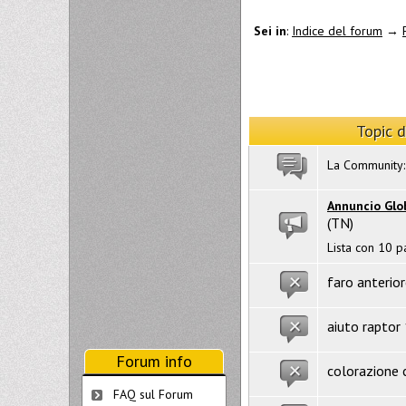
Sei in
:
Indice del forum
→
Topic 
La Community:
Annuncio Glo
(TN)
Lista con 10 p
faro anterio
aiuto raptor
Forum info
colorazione c
FAQ sul Forum