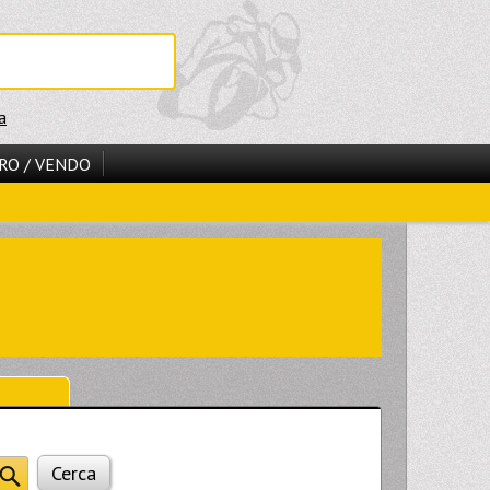
a
RO / VENDO