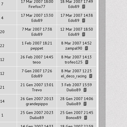
17 Mar 2007 18:00
18 Mar 2007 17:49
7
Firefox77
Edo89
17 Mar 2007 13:30
17 Mar 2007 14:38
4
Edo89
Edo89
7 Mar 2007 17:38
12 Mar 2007 18:50
20
Edo89
Edo89
1 Feb 2007 18:21
8 Mar 2007 14:52
22
peppet
zampal90
26 Feb 2007 14:45
8 Mar 2007 14:13
12
teoo
trofeo125
7 Gen 2007 17:26
8 Mar 2007 12:23
12
Edo89
el_deco_racing
21 Gen 2007 13:01
3 Feb 2007 15:59
21
Trevo
Duilio89
26 Gen 2007 20:13
28 Gen 2007 14:06
14
grandepippo
Duilio89
25 Gen 2007 20:23
25 Gen 2007 21:45
1
Duilio89
Bonox89
14 Gen 2007 14:33
18 Gen 2007 22:59