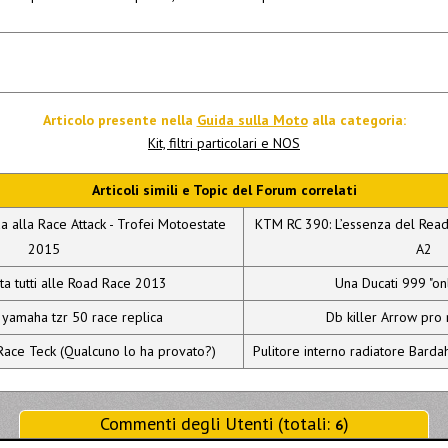
Articolo presente nella
Guida sulla Moto
alla categoria:
Kit, filtri particolari e NOS
Articoli simili e Topic del Forum correlati
 alla Race Attack - Trofei Motoestate
KTM RC 390: L’essenza del Read
2015
A2
ta tutti alle Road Race 2013
Una Ducati 999 "onl
 yamaha tzr 50 race replica
Db killer Arrow pro
ace Teck (Qualcuno lo ha provato?)
Pulitore interno radiatore Bardah
Commenti degli Utenti (totali:
)
6