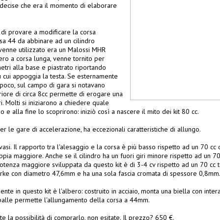
i decise che era il momento di elaborare
 di provare a modificare la corsa
sa 44 da abbinare ad un cilindro
e venne utilizzato era un Malossi MHR
ero a corsa lunga, venne tornito per
metri alla base e piastrato riportando
u cui appoggia la testa. Se esternamente
 poco, sul campo di gara si notavano
riore di circa 8cc permette di erogare una
 Molti si iniziarono a chiedere quale
 e alla fine lo scoprirono: iniziò così a nascere il mito dei kit 80 cc.
per le gare di accelerazione, ha eccezionali caratteristiche di allungo.
asi. Il rapporto tra l'alesaggio e la corsa è più basso rispetto ad un 70 cc 
pia maggiore. Anche se il cilindro ha un fuori giri minore rispetto ad un 7
a potenza maggiore sviluppata da questo kit è di 3-4 cv rispetto ad un 70 cc tr
erke con diametro 47,6mm e ha una sola fascia cromata di spessore 0,8mm
te in questo kit è l'albero: costruito in acciaio, monta una biella con inte
alle permette l'allungamento della corsa a 44mm.
te la possibilità di comprarlo, non esitate. Il prezzo? 650 €.