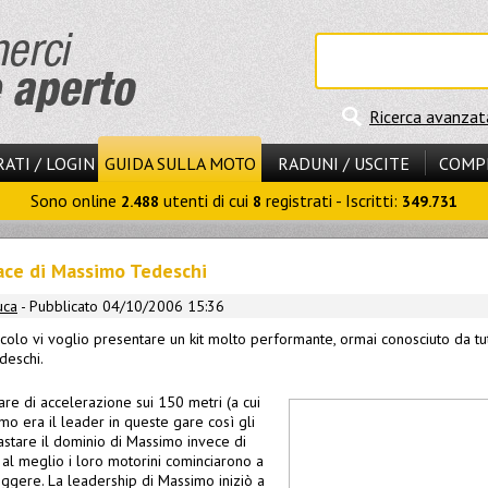
Ricerca avanzat
ATI / LOGIN
GUIDA SULLA MOTO
RADUNI / USCITE
COMP
Sono online
utenti di cui
registrati - Iscritti:
2.488
8
349.731
race di Massimo Tedeschi
uca
- Pubblicato 04/10/2006 15:36
icolo vi voglio presentare un kit molto performante, ormai conosciuto da tutti
deschi.
are di accelerazione sui 150 metri (a cui
o era il leader in queste gare così gli
rastare il dominio di Massimo invece di
 al meglio i loro motorini cominciarono a
eggere. La leadership di Massimo iniziò a