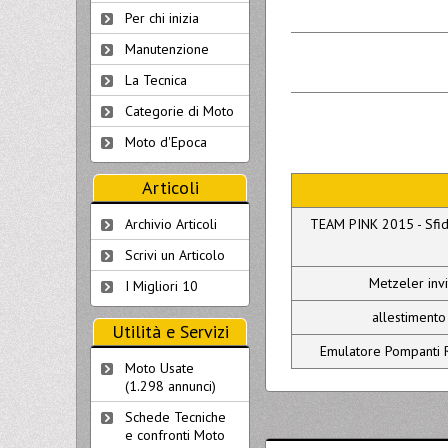
Per chi inizia
Manutenzione
La Tecnica
Categorie di Moto
Moto d'Epoca
Articoli
TEAM PINK 2015 - Sfida
Archivio Articoli
Scrivi un Articolo
Metzeler invi
I Migliori 10
allestimento
Utilità e Servizi
Emulatore Pompanti R
Moto Usate
(1.298 annunci)
Schede Tecniche
e confronti Moto