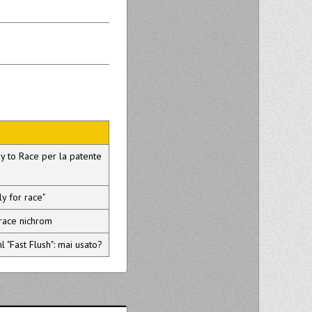
y to Race per la patente
y for race"
 race nichrom
l "Fast Flush": mai usato?