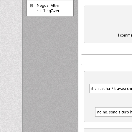
Negozi Attivi
sul Ting'Avert
I commen
il 2 fast ha 7 travasi cm
no no. sono sicuro h