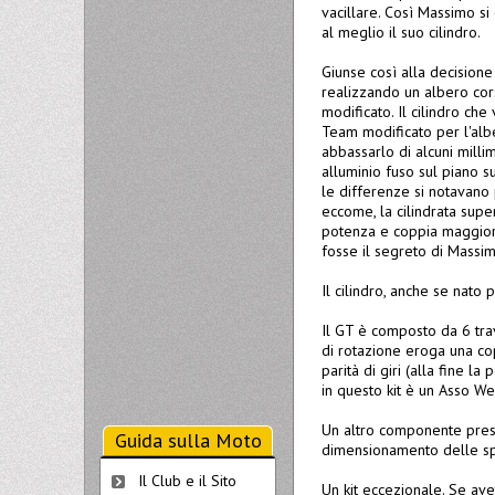
vacillare. Così Massimo s
al meglio il suo cilindro.
Giunse così alla decisione
realizzando un albero cor
modificato. Il cilindro ch
Team modificato per l'alb
abbassarlo di alcuni milli
alluminio fuso sul piano s
le differenze si notavano
eccome, la cilindrata supe
potenza e coppia maggiori.
fosse il segreto di Massimo
Il cilindro, anche se nato 
Il GT è composto da 6 trav
di rotazione eroga una cop
parità di giri (alla fine l
in questo kit è un Asso W
Un altro componente presen
Guida sulla Moto
dimensionamento delle sp
Il Club e il Sito
Un kit eccezionale. Se ave